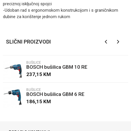
preciznoj isključnoj spojci
-Udoban rad s ergonomskom konstrukcijom i s graničnikom
dubine za korištenje jednom rukom
Kategorija
Bušilice
Ime/Nadimak
Brendovi
BOSCH
SLIČNI PROIZVODI
Email
BUŠILICE
BOSCH bušilica GBM 10 RE
Poruka
237,15
KM
BUŠILICE
BOSCH bušilica GBM 6 RE
186,15
KM
POŠALJI