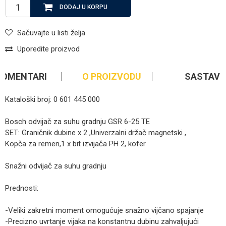
DODAJ U KORPU
Sačuvajte u listi želja
Uporedite proizvod
KOMENTARI
O PROIZVODU
SASTAV
Kataloški broj: 0 601 445 000
Bosch odvijač za suhu gradnju GSR 6-25 TE
SET: Graničnik dubine x 2 ,Univerzalni držač magnetski ,
Kopča za remen,1 x bit izvijača PH 2, kofer
Snažni odvijač za suhu gradnju
Prednosti:
-Veliki zakretni moment omogućuje snažno vijčano spajanje
-Precizno uvrtanje vijaka na konstantnu dubinu zahvaljujući