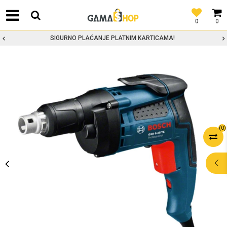
0
0
SIGURNO PLAĆANJE PLATNIM KARTICAMA!
(
0
)
POMOĆ PRI
KUPOVINI