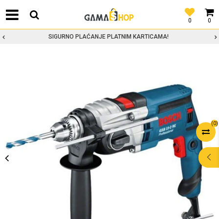
0
0
SIGURNO PLAĆANJE PLATNIM KARTICAMA!
(
0
)
POMOĆ PRI
KUPOVINI