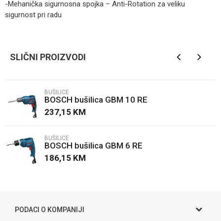
-Mehanička sigurnosna spojka – Anti-Rotation za veliku
sigurnost pri radu
Kategorija
Bušilice
Ime/Nadimak
Brendovi
BOSCH
SLIČNI PROIZVODI
Email
BUŠILICE
BOSCH bušilica GBM 10 RE
Poruka
237,15
KM
BUŠILICE
BOSCH bušilica GBM 6 RE
186,15
KM
POŠALJI
PODACI O KOMPANIJI