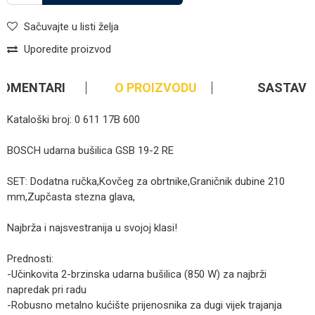
Sačuvajte u listi želja
Uporedite proizvod
KOMENTARI
O PROIZVODU
SASTAV
Kataloški broj: 0 611 17B 600
BOSCH udarna bušilica GSB 19-2 RE
SET: Dodatna ručka,Kovčeg za obrtnike,Graničnik dubine 210
mm,Zupčasta stezna glava,
Najbrža i najsvestranija u svojoj klasi!
Prednosti:
-Učinkovita 2-brzinska udarna bušilica (850 W) za najbrži
napredak pri radu
-Robusno metalno kućište prijenosnika za dugi vijek trajanja