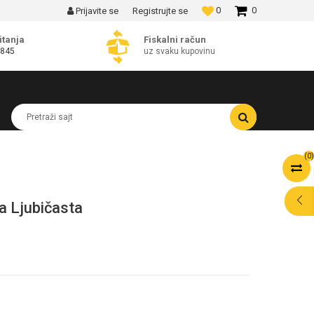
0
0
Prijavite se
Registrujte se
MOGUĆNOST BESPLATNE ISPORUKE!
itanja
Fiskalni račun
 845
uz svaku kupovinu
Pretraži sajt
(
0
)
a Ljubičasta
POMOĆ PRI
KUPOVINI