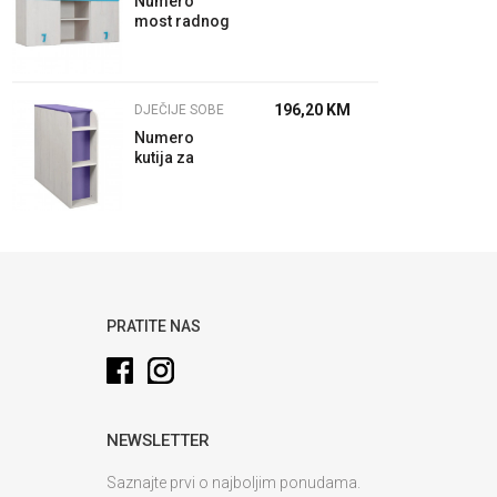
Numero
most radnog
stola Plavo
196,20
KM
DJEČIJE SOBE
Numero
kutija za
posteljnu
Ljubičasta
PRATITE NAS
NEWSLETTER
Saznajte prvi o najboljim ponudama.