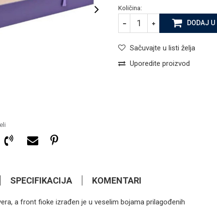
Količina:
DODAJ U
Sačuvajte u listi želja
Uporedite proizvod
li
SPECIFIKACIJA
KOMENTARI
ra, a front fioke izrađen je u veselim bojama prilagođenih
89,90
KM
DJEČIJE SOBE