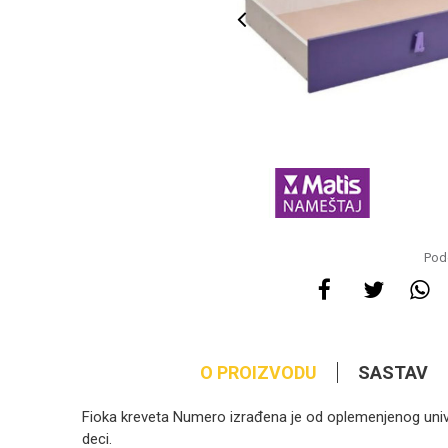
Pode
O PROIZVODU
SASTAV
Fioka kreveta Numero izrađena je od oplemenjenog unive
deci.