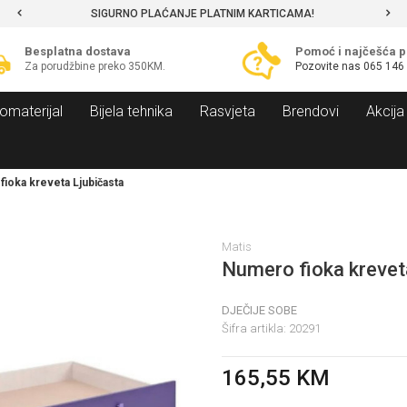
SIGURNO PLAĆANJE PLATNIM KARTICAMA!
Besplatna dostava
Pomoć i najčešća p
Za porudžbine preko 350KM.
Pozovite nas
065 146
omaterijal
Bijela tehnika
Rasvjeta
Brendovi
Akcija
ioka kreveta Ljubičasta
Matis
Numero fioka krevet
DJEČIJE SOBE
Šifra artikla:
20291
165,55
KM