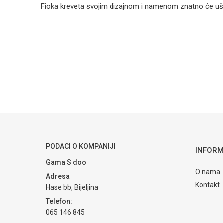
Fioka kreveta svojim dizajnom i namenom znatno će ušte
Kategorija
Ime/Nadimak
Brendovi
Poruka
POŠALJI
PODACI O KOMPANIJI
INFORM
Gama S doo
O nama
Adresa
Kontakt
Hase bb, Bijeljina
Telefon:
065 146 845