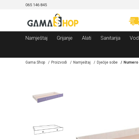
065 146 845
CAMA!
MOGUĆNOST BESPLATNE ISPORUKE!
Namještaj
Grijanje
Alati
Sanitarija
Vod
Gama Shop
Proizvodi
Namještaj
Dječije sobe
Numero f