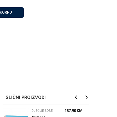
Za više informacija, pomoć
i porudžbine
 KORPU
065 146 845
Radno vrijeme
08 - 16h svaki dan osim
nedelje
Pišite nam
info@gamasbn.net
SLIČNI PROIZVODI
187,90
KM
DJEČIJE SOBE