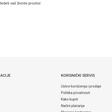
Numero klub
deti vaš životni prostor.
sto Plavo
Dječije sobe
Email
Matis
180,00
KM
DJEČIJE SOBE
Numero fioka
kreveta Pink
ACIJE
KORISNIČKI SERVIS
Uslovi korišćenja i prodaje
Politika privatnosti
Kako kupiti
Načini plaćanja