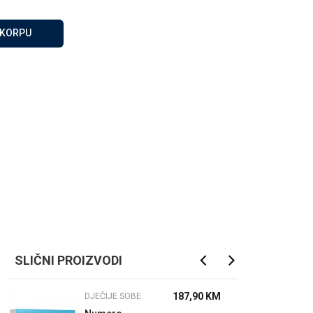
Za više informacija, pomoć
i porudžbine
 KORPU
065 146 845
Radno vrijeme
08 - 16h svaki dan osim
nedelje
Pišite nam
info@gamasbn.net
SLIČNI PROIZVODI
187,90
KM
DJEČIJE SOBE