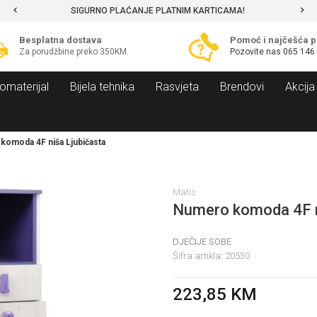
SIGURNO PLAĆANJE PLATNIM KARTICAMA!
Besplatna dostava
Pomoć i najčešća p
Za porudžbine preko 350KM.
Pozovite nas
065 146
omaterijal
Bijela tehnika
Rasvjeta
Brendovi
Akcija
omoda 4F niša Ljubičasta
Matis
Numero komoda 4F n
DJEČIJE SOBE
Šifra artikla:
20530
223,85
KM