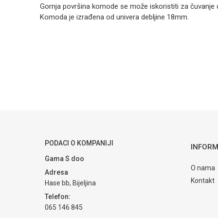
Gornja površina komode se može iskoristiti za čuvanje
Komoda je izrađena od univera debljine 18mm.
Kategorija
Ime/Nadimak
Brendovi
Poruka
PODACI O KOMPANIJI
POŠALJI
INFORM
Gama S doo
O nama
Adresa
Kontakt
Hase bb, Bijeljina
Telefon:
065 146 845