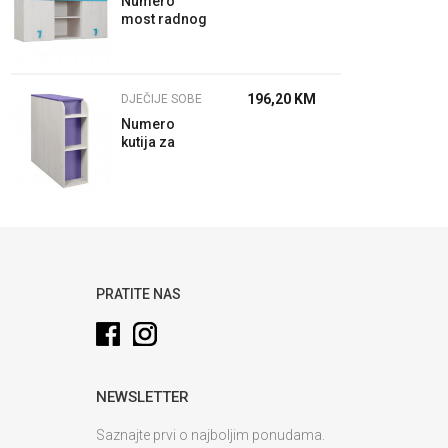
Numero
most radnog
stola Plavo
196,20
KM
DJEČIJE SOBE
Numero
kutija za
posteljnu
Ljubičasta
PRATITE NAS
NEWSLETTER
Saznajte prvi o najboljim ponudama.