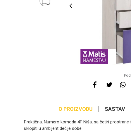
Pode
O PROIZVODU
SASTAV
Praktična, Numero komoda 4F Niša, sa četiri prostrane f
uklopiti u ambijent dečije sobe.