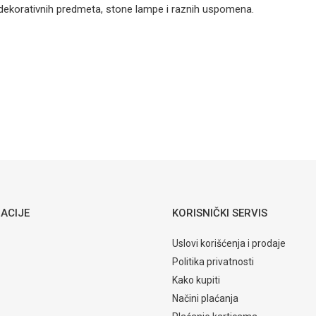
Numero fioka
 dekorativnih predmeta, stone lampe i raznih uspomena.
kreveta Pink
Dječije sobe
Email
165,55
KM
DJEČIJE SOBE
Matis
Numero fioka
kreveta
Ljubičasta
ACIJE
KORISNIČKI SERVIS
Uslovi korišćenja i prodaje
Politika privatnosti
Kako kupiti
Načini plaćanja