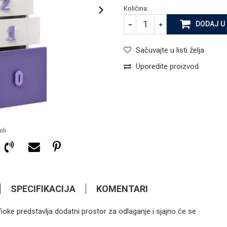
Količina:
DODAJ U
Sačuvajte u listi želja
Uporedite proizvod
li
SPECIFIKACIJA
KOMENTARI
ioke predstavlja dodatni prostor za odlaganje i sjajno će se
180,00
KM
DJEČIJE SOBE