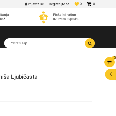
0
0
Prijavite se
Registrujte se
MOGUĆNOST BESPLATNE ISPORUKE!
itanja
Fiskalni račun
 845
uz svaku kupovinu
Pretraži sajt
(
0
)
iša Ljubičasta
POMOĆ PRI
KUPOVINI