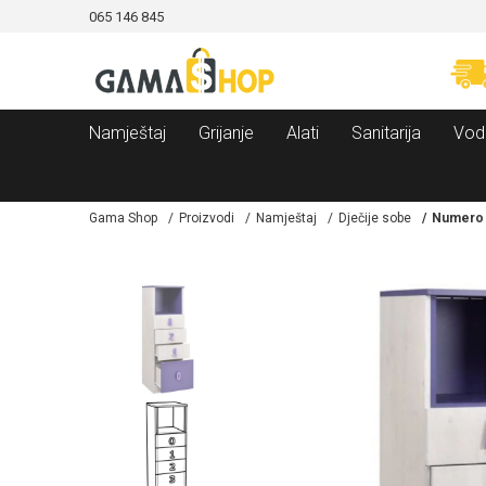
065 146 845
CAMA!
MOGUĆNOST BESPLATNE ISPORUKE!
Namještaj
Grijanje
Alati
Sanitarija
Vod
Gama Shop
Proizvodi
Namještaj
Dječije sobe
Numero k