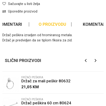
Sačuvajte u listi želja
Uporedite proizvod
KOMENTARI
O PROIZVODU
KOMENTAR
Držač peškira izradjen od hromiranog metala.
Držač je predvidjen da se tiplom fiksira za zid.
Ime/Nadimak
SLIČNI PROIZVODI
Email
DRŽAČI PEŠKIRA
Držač za mali peškir 80632
Poruka
21,05
KM
DRŽAČI PEŠKIRA
Držač peškira 60 cm 80624