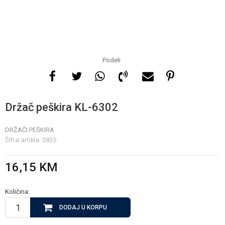
Za više informacija, pomoć
i porudžbine
065 146 845
Podeli
Radno vrijeme
08 - 16h svaki dan osim
Držač peškira KL-6302
nedelje
DRŽAČI PEŠKIRA
Šifra artikla:
3835
Pišite nam
info@gamasbn.net
16,15
KM
Količina:
DODAJ U KORPU