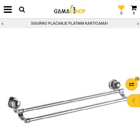
0
0
SIGURNO PLAĆANJE PLATNIM KARTICAMA!
(
0
)
POMOĆ PRI
KUPOVINI