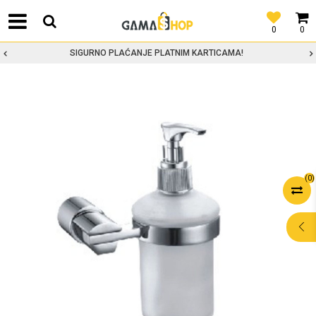
0
0
SIGURNO PLAĆANJE PLATNIM KARTICAMA!
(
0
)
POMOĆ PRI
KUPOVINI