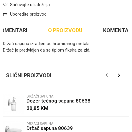
Sačuvajte u listi želja
Uporedite proizvod
KOMENTARI
O PROIZVODU
KOMENTAR
Držač sapuna izradjen od hromiranog metala.
Držač je predvidjen da se tiplom fiksira za zid.
Ime/Nadimak
SLIČNI PROIZVODI
Email
DRŽAČI SAPUNA
Dozer tečnog sapuna 80638
Poruka
20,85
KM
DRŽAČI SAPUNA
Držač sapuna 80639