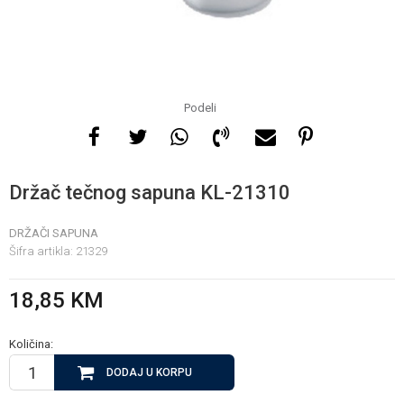
Za više informacija, pomoć
i porudžbine
065 146 845
Podeli
Radno vrijeme
08 - 16h svaki dan osim
Držač tečnog sapuna KL-21310
nedelje
DRŽAČI SAPUNA
Šifra artikla:
21329
Pišite nam
info@gamasbn.net
18,85
KM
Količina:
DODAJ U KORPU