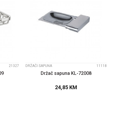
UPOREDI
21327
DRŽAČI SAPUNA
11118
09
Držač sapuna KL-72008
24,85
KM
PU
DODAJTE U KORPU