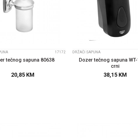
UPOREDI
UPOREDI
PUNA
17172
DRŽAČI SAPUNA
er tečnog sapuna 80638
Dozer tečnog sapuna WT
crni
20,85
KM
38,15
KM
DODAJTE U KORPU
DODAJTE U KOR