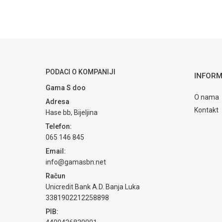
PODACI O KOMPANIJI
INFORM
Gama S doo
O nama
Adresa
Kontakt
Hase bb, Bijeljina
Telefon:
065 146 845
Email:
info@gamasbn.net
Račun
Unicredit Bank A.D. Banja Luka
3381902212258898
PIB: