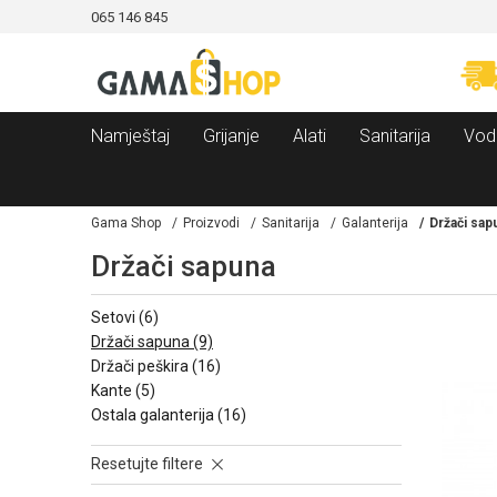
065 146 845
CAMA!
MOGUĆNOST BESPLATNE ISPORUKE!
Namještaj
Grijanje
Alati
Sanitarija
Vod
Gama Shop
Proizvodi
Sanitarija
Galanterija
Držači sap
Držači sapuna
setovi
(6)
držači sapuna
(9)
držači peškira
(16)
kante
(5)
ostala galanterija
(16)
Resetujte filtere