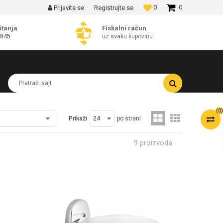
0
0
Prijavite se
Registrujte se
MOGUĆNOST BESPLATNE ISPORUKE!
itanja
Fiskalni račun
 845
uz svaku kupovinu
Pretraži sajt
(
0
)
Prikaži
po strani
9 proizvoda