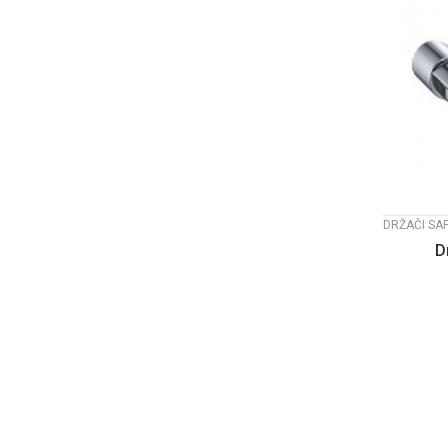
DRŽAČI SA
D