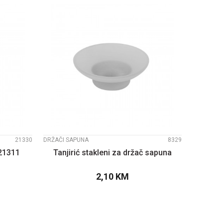
UPOREDI
21330
DRŽAČI SAPUNA
8329
21311
Tanjirić stakleni za držač sapuna
2,10
KM
PU
DODAJTE U KORPU