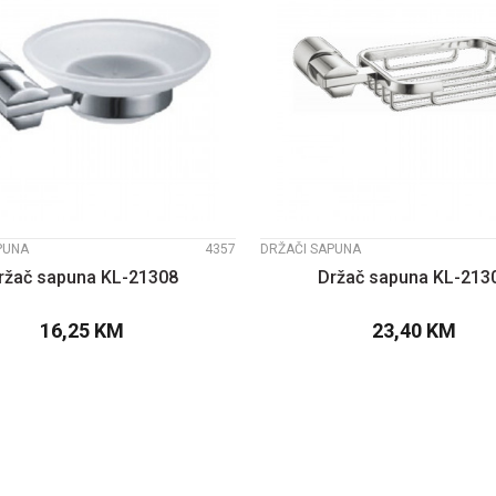
UPOREDI
UPOREDI
PUNA
4357
DRŽAČI SAPUNA
ržač sapuna KL-21308
Držač sapuna KL-213
16,25
KM
23,40
KM
DODAJTE U KORPU
DODAJTE U KOR