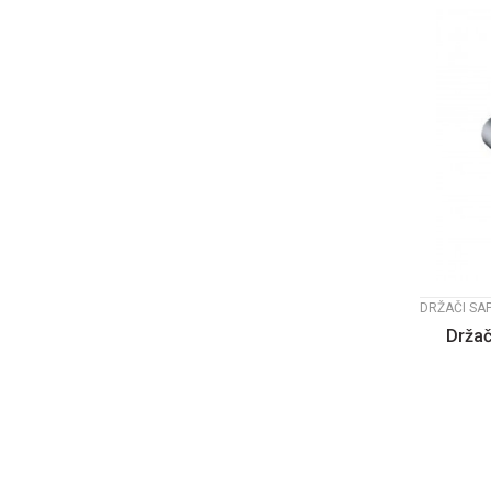
DRŽAČI SA
Drža