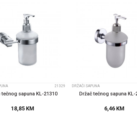
UPOREDI
UPOREDI
PUNA
21329
DRŽAČI SAPUNA
č tečnog sapuna KL-21310
Držač tečnog sapuna KL-
18,85
KM
6,46
KM
DODAJTE U KORPU
DODAJTE U KOR