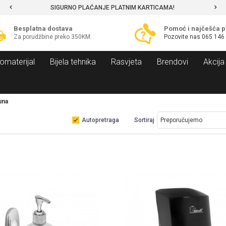
SIGURNO PLAĆANJE PLATNIM KARTICAMA!
Besplatna dostava
Pomoć i najčešća p
Za porudžbine preko 350KM.
Pozovite nas
065 146
omaterijal
Bijela tehnika
Rasvjeta
Brendovi
Akcija
una
Autopretraga
Sortiraj