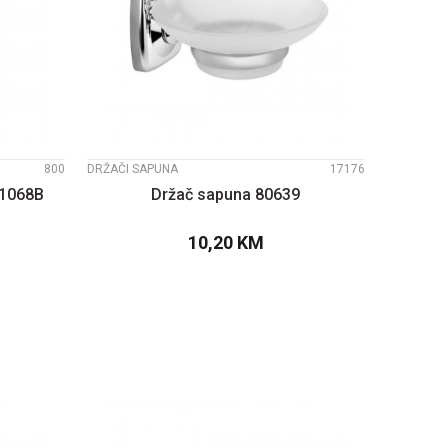
UPOREDI
800
DRŽAČI SAPUNA
17176
-1068B
Držač sapuna 80639
10,20
KM
PU
DODAJTE U KORPU