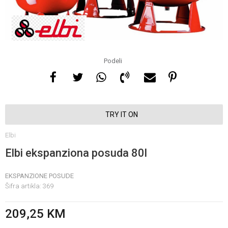
Za više informacija, pomoć
i porudžbine
065 146 845
Podeli
Radno vrijeme
08 - 16h svaki dan osim
TRY IT ON
nedelje
Elbi
Pišite nam
Elbi ekspanziona posuda 80l
info@gamasbn.net
EKSPANZIONE POSUDE
Šifra artikla:
369
209,25
KM