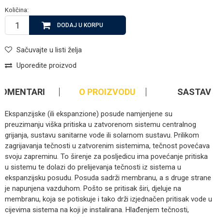
Količina:
DODAJ U KORPU
Sačuvajte u listi želja
Uporedite proizvod
KOMENTARI
O PROIZVODU
SASTAV
Ekspanzijske (ili ekspanzione) posude namjenjene su
preuzimanju viška pritiska u zatvorenom sistemu centralnog
grijanja, sustavu sanitarne vode ili solarnom sustavu. Prilikom
zagrijavanja tečnosti u zatvorenim sistemima, tečnost povećava
svoju zapreminu. To širenje za posljedicu ima povećanje pritiska
u sistemu te dolazi do prelijevanja tečnosti iz sistema u
ekspanzijsku posudu. Posuda sadrži membranu, a s druge strane
je napunjena vazduhom. Pošto se pritisak širi, djeluje na
membranu, koja se potiskuje i tako drži izjednačen pritisak vode u
cijevima sistema na koji je instalirana. Hlađenjem tečnosti,