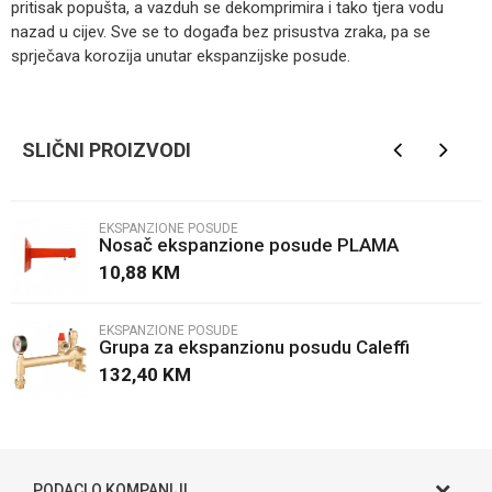
pritisak popušta, a vazduh se dekomprimira i tako tjera vodu
nazad u cijev. Sve se to događa bez prisustva zraka, pa se
sprječava korozija unutar ekspanzijske posude.
Kategorija
Ekspanzione posude
Ime/Nadimak
Brendovi
Elbi
SLIČNI PROIZVODI
Email
EKSPANZIONE POSUDE
Nosač ekspanzione posude PLAMA
Poruka
10,88
KM
EKSPANZIONE POSUDE
Grupa za ekspanzionu posudu Caleffi
132,40
KM
POŠALJI
PODACI O KOMPANIJI