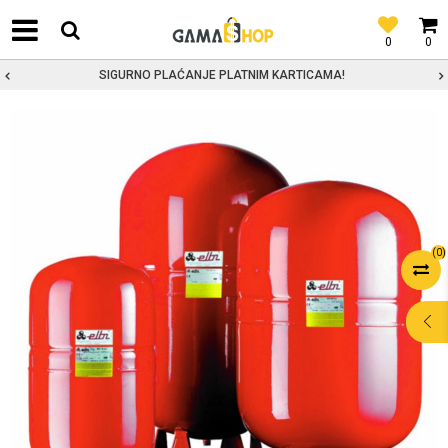
0
0
SIGURNO PLAĆANJE PLATNIM KARTICAMA!
(
0
)
POMOĆ PRI
KUPOVINI