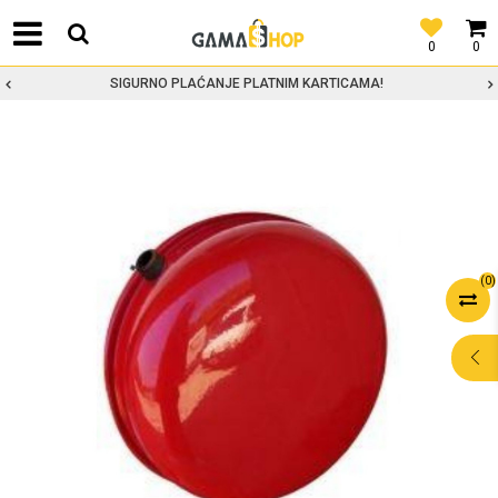
0
0
SIGURNO PLAĆANJE PLATNIM KARTICAMA!
(
0
)
POMOĆ PRI
KUPOVINI