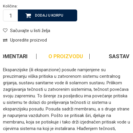
Količina:
DODAJ U KORPU
Sačuvajte u listi želja
Uporedite proizvod
KOMENTARI
O PROIZVODU
SASTAV
Ekspanzijske (ili ekspanzione) posude namjenjene su
preuzimanju viška pritiska u zatvorenom sistemu centralnog
grijanja, sustavu sanitarne vode ili solarnom sustavu. Prilikom
zagrijavanja tečnosti u zatvorenim sistemima, tečnost povećava
svoju zapreminu. To širenje za posljedicu ima povećanje pritiska
u sistemu te dolazi do prelijevanja tečnosti iz sistema u
ekspanzijsku posudu. Posuda sadrži membranu, a s druge strane
je napunjena vazduhom. Pošto se pritisak širi, djeluje na
membranu, koja se potiskuje i tako drži izjednačen pritisak vode u
cijevima sistema na koji je instalirana. Hlađenjem tečnosti,