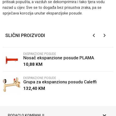
pritisak popušta, a vazduh se dekomprimira i tako tjera vodu
nazad u cijev. Sve se to događa bez prisustva zraka, pa se
sprječava korozija unutar ekspanzijske posude.
Kategorija
Ekspanzione posude
Ime/Nadimak
Brendovi
Elbi
SLIČNI PROIZVODI
Email
EKSPANZIONE POSUDE
Nosač ekspanzione posude PLAMA
Poruka
10,88
KM
EKSPANZIONE POSUDE
Grupa za ekspanzionu posudu Caleffi
132,40
KM
POŠALJI
PODACI O KOMPANIJI