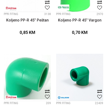
PPR FITING
3138
PPR FITING
2970
Koljeno PP-R 45° Peštan
Koljeno PP-R 45° Vargon
0,85
KM
0,70
KM
PPR FITING
209
PPR FITING
22439