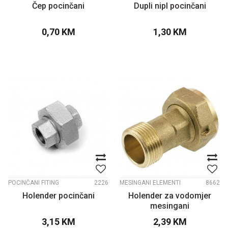
Čep pocinčani
Dupli nipl pocinčani
0,70
KM
1,30
KM
POCINČANI FITING
2226
MESINGANI ELEMENTI
8662
Holender pocinčani
Holender za vodomjer
mesingani
3,15
KM
2,39
KM