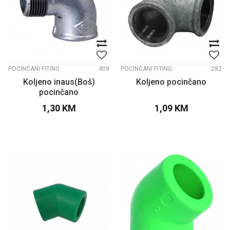
POCINČANI FITING
409
POCINČANI FITING
282
Koljeno inaus(Boš)
Koljeno pocinčano
pocinčano
1,30
KM
1,09
KM