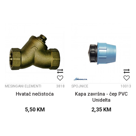
MESINGANI ELEMENTI
3818
SPOJNICE
10013
Hvatač nečistoća
Kapa završna - čep PVC
Unidelta
5,50
KM
2,35
KM