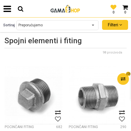
0
0
SIGURNO PLAĆANJE PLATNIM KARTICAMA!
Filteri
Sortiraj
Spojni elementi i fiting
98 proizvoda
(
0
)
POCINČANI FITING
682
POCINČANI FITING
290