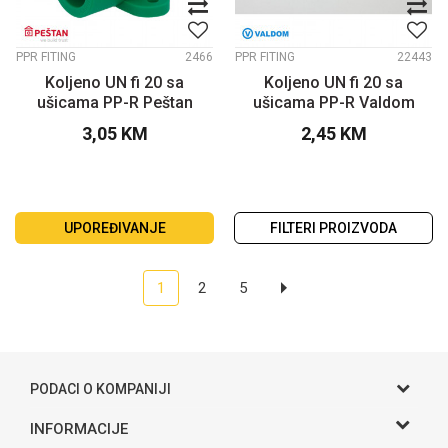
PPR FITING
2466
PPR FITING
22443
Koljeno UN fi 20 sa
Koljeno UN fi 20 sa
ušicama PP-R Peštan
ušicama PP-R Valdom
3,05
KM
2,45
KM
UPOREĐIVANJE
FILTERI PROIZVODA
1
2
5
PODACI O KOMPANIJI
Gama S doo
INFORMACIJE