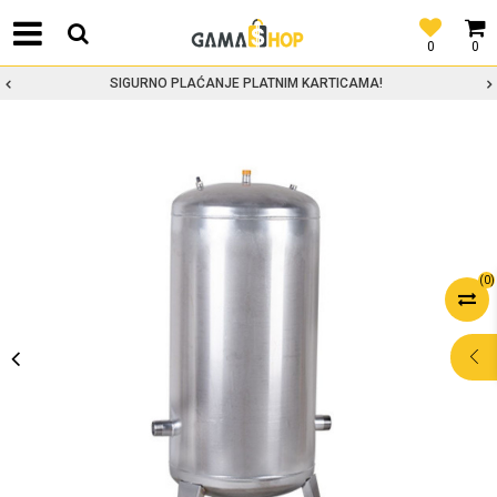
0
0
SIGURNO PLAĆANJE PLATNIM KARTICAMA!
(
0
)
POMOĆ PRI
KUPOVINI