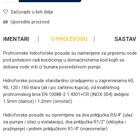
Sačuvajte u listi želja
Uporedite proizvod
KOMENTARI
O PROIZVODU
SASTAV
Prohromske hidroforske posude su namenjene za pripremu vode
pod pritiskom radi korišćenja u domaćinstvima kod kojih se
dobava vode vrši iz bunara posredstvom pumpi.
Hidroforske posude standardno izradjujemo u zapreminama 60,
90, 120 i 160 litara (ali i po zahtevu kupca), od kvalitetnog
prohromskog lima EN 10088-2 1.4301+CR (INOX 304) debljine
1.5mm (dance) i 1.2mm (omotač).
Hidroforske posude su opremljene sa dva priključka R5/4″ (ulaz
sa pumpe i izlaz u instalaciju), dva priključka R1/2″ (sklopka i
pražnjenje) i jednim priključkom R1/4″ (manometar)
Kategorija
Hidroforske posude
Ime/Nadimak