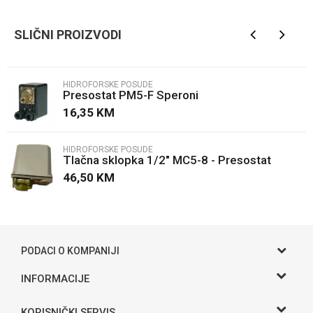
Brendovi
Elmac
SLIČNI PROIZVODI
Email
HIDROFORSKE POSUDE
Presostat PM5-F Speroni
Poruka
16,35
KM
HIDROFORSKE POSUDE
Tlačna sklopka 1/2" MC5-8 - Presostat
46,50
KM
POŠALJI
PODACI O KOMPANIJI
Gama S doo
INFORMACIJE
O nama
Adresa
KORISNIČKI SERVIS