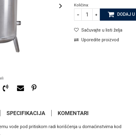
Količina:
DODAJ U
Sačuvajte u listi želja
Uporedite proizvod
li
SPECIFIKACIJA
KOMENTARI
mu vode pod pritiskom radi korišćenja u domaćinstvima kod
430,00
KM
HIDROFORSKE POSUDE
.