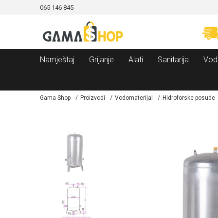
065 146 845
CAMA!
MOGUĆNOST BESPLATNE ISPORUKE!
Namještaj
Grijanje
Alati
Sanitarija
Vod
Gama Shop
Proizvodi
Vodomaterijal
Hidroforske posude