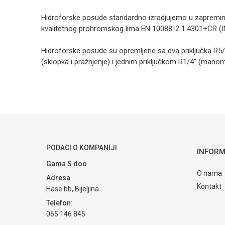
Hidroforske posude standardno izradjujemo u zapreminama
kvalitetnog prohromskog lima EN 10088-2 1.4301+CR (I
Hidroforske posude su opremljene sa dva priključka R5/4″
(sklopka i pražnjenje) i jednim priključkom R1/4″ (mano
Kategorija
Hidroforsk
Ime/Nadimak
Brendovi
Elmac
Poruka
PODACI O KOMPANIJI
INFORM
Gama S doo
O nama
Adresa
Kontakt
Hase bb, Bijeljina
POŠALJI
Telefon:
065 146 845