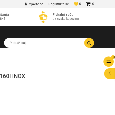
0
0
Prijavite se
Registrujte se
MOGUĆNOST BESPLATNE ISPORUKE!
itanja
Fiskalni račun
 845
uz svaku kupovinu
Pretraži sajt
(
0
)
 160l INOX
POMOĆ PRI
KUPOVINI