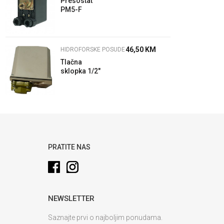
Presostat
PM5-F
Speroni
46,50
KM
HIDROFORSKE POSUDE
Tlačna
sklopka 1/2"
MC5-8 -
Presostat
PRATITE NAS
NEWSLETTER
Saznajte prvi o najboljim ponudama.