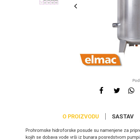
Pode
O PROIZVODU
SASTAV
Prohromske hidroforske posude su namenjene za pripre
kojih se dobava vode vrši iz bunara posredstvom pumpi