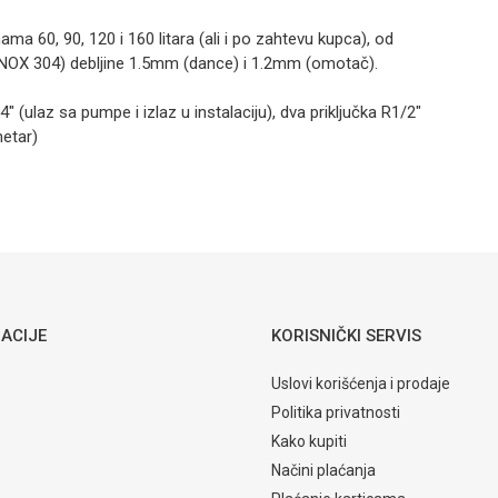
Hidroforska
posuda 120l
 60, 90, 120 i 160 litara (ali i po zahtevu kupca), od
INOX
NOX 304) debljine 1.5mm (dance) i 1.2mm (omotač).
341,00
KM
 (ulaz sa pumpe i izlaz u instalaciju), dva priključka R1/2″
HIDROFORSKE POSUDE
metar)
Hidroforska
posuda 90l
e posude
Email
INOX
ACIJE
KORISNIČKI SERVIS
Uslovi korišćenja i prodaje
Politika privatnosti
Kako kupiti
Načini plaćanja