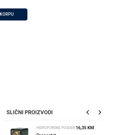
Za više informacija, pomoć
i porudžbine
 KORPU
065 146 845
Radno vrijeme
08 - 16h svaki dan osim
nedelje
Pišite nam
info@gamasbn.net
SLIČNI PROIZVODI
16,35
KM
HIDROFORSKE POSUDE