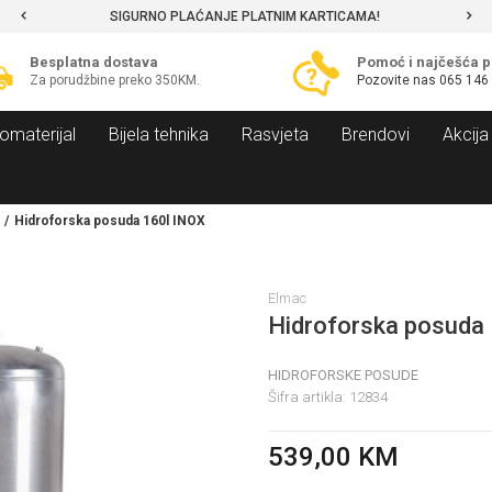
SIGURNO PLAĆANJE PLATNIM KARTICAMA!
Besplatna dostava
Pomoć i najčešća p
Za porudžbine preko 350KM.
Pozovite nas
065 146
omaterijal
Bijela tehnika
Rasvjeta
Brendovi
Akcija
Hidroforska posuda 160l INOX
Elmac
Hidroforska posuda
HIDROFORSKE POSUDE
Šifra artikla:
12834
539,00
KM