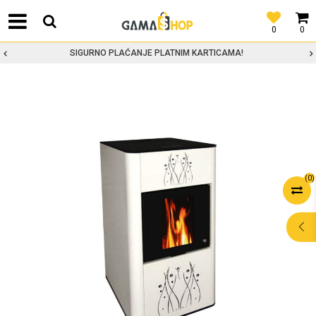
0
0
SIGURNO PLAĆANJE PLATNIM KARTICAMA!
(
0
)
POMOĆ PRI
KUPOVINI