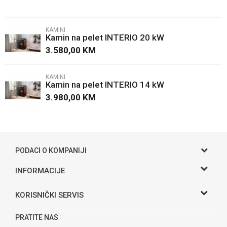
Email
KAMINI
Kamin na pelet INTERIO 20 kW
Poruka
3.580,00
KM
KAMINI
Kamin na pelet INTERIO 14 kW
3.980,00
KM
POŠALJI
PODACI O KOMPANIJI
Gama S doo
INFORMACIJE
O nama
Adresa
KORISNIČKI SERVIS
Hase bb, Bijeljina
Kontakt
Uslovi korišćenja i prodaje
Telefon:
PRATITE NAS