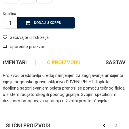
Količina:
DODAJ U KORPU
Sačuvajte u listi želja
Uporedite proizvod
KOMENTARI
O PROIZVODU
SASTAV
Proizvod predstavlja uređaj namjenjen za zagrijavanje ambijenta
čije je pogonsko gorivo isključivo DRVENI PELET. Toplota
dobijena sagorijevanjem peleta prenosi se pomoću tečnog fluida
u sistem radijatorskog ili podnog grijanja. Svojim specifičnim
dizajnom omogućava ugradnju u životni prostor čovjeka.
Kategorija
Kamini
Ime/Nadimak
Brendovi
Stilmetal
SLIČNI PROIZVODI