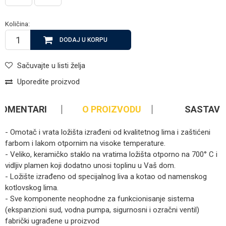
Količina:
DODAJ U KORPU
Sačuvajte u listi želja
Uporedite proizvod
KOMENTARI
O PROIZVODU
SASTAV
- Omotač i vrata ložišta izrađeni od kvalitetnog lima i zaštićeni
farbom i lakom otpornim na visoke temperature.
- Veliko, keramičko staklo na vratima ložišta otporno na 700° C i
vidljiv plamen koji dodatno unosi toplinu u Vaš dom.
- Ložište izrađeno od specijalnog liva a kotao od namenskog
kotlovskog lima.
- Sve komponente neophodne za funkcionisanje sistema
(ekspanzioni sud, vodna pumpa, sigurnosni i ozračni ventil)
fabrički ugrađene u proizvod