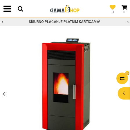
0
0
SIGURNO PLAĆANJE PLATNIM KARTICAMA!
(
0
)
POMOĆ PRI
KUPOVINI