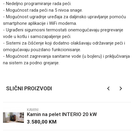
- Nedeljno programiranje rada peći.
- Mogućnost rada peći na 5 nivoa snage.
- Mogućnost ugradnje uređaja za daljinsko upravljanje pomoću
smartphone aplikacije i WiFi modema.
- Ugrađeni sigurnosni termostati onemogućavaju pregrevanje
vode u kotlu i samozapaljenje peći.
- Sistemi za čišćenje koji dodatno olakšavaju održavanje peći i
omogućavaju pouzdano funkcionisanje.
- Mogućnost zagrevanja sanitarne vode (u bojleru) i priključivanja
na sistem za podno grejanje.
Kategorija
Kamini
Ime/Nadimak
Brendovi
Alfa plam
SLIČNI PROIZVODI
Email
KAMINI
Kamin na pelet INTERIO 20 kW
Poruka
3.580,00
KM