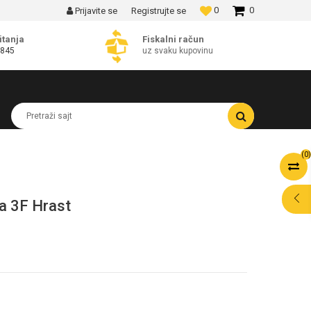
0
0
Prijavite se
Registrujte se
MOGUĆNOST BESPLATNE ISPORUKE!
itanja
Fiskalni račun
 845
uz svaku kupovinu
Pretraži sajt
(
0
)
a 3F Hrast
POMOĆ PRI
KUPOVINI