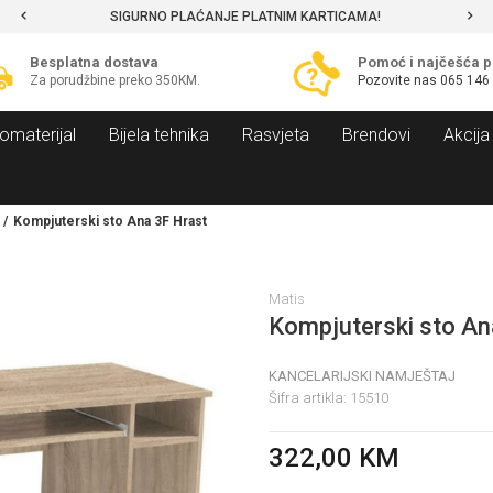
SIGURNO PLAĆANJE PLATNIM KARTICAMA!
Besplatna dostava
Pomoć i najčešća p
Za porudžbine preko 350KM.
Pozovite nas
065 146
omaterijal
Bijela tehnika
Rasvjeta
Brendovi
Akcija
Kompjuterski sto Ana 3F Hrast
Matis
Kompjuterski sto An
KANCELARIJSKI NAMJEŠTAJ
Šifra artikla:
15510
322,00
KM