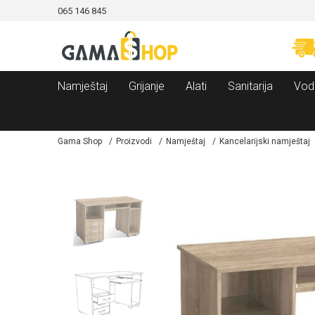
065 146 845
CAMA!
MOGUĆNOST BESPLATNE ISPORUKE!
Namještaj
Grijanje
Alati
Sanitarija
Vod
Gama Shop
Proizvodi
Namještaj
Kancelarijski namještaj