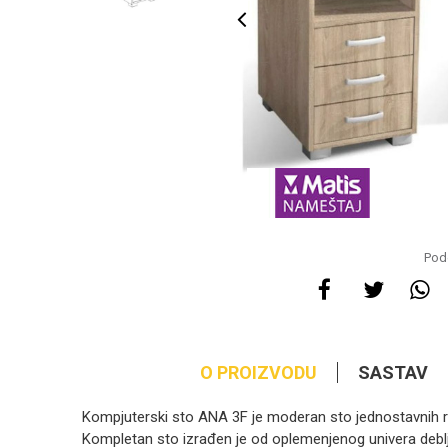
Pode
O PROIZVODU
SASTAV
Kompjuterski sto ANA 3F je moderan sto jednostavnih rav
Kompletan sto izrađen je od oplemenjenog univera debl