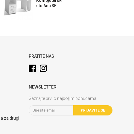
Kompjuterski
sto Ana 3F
bijelo
PRATITE NAS
NEWSLETTER
Saznajte prvi o najboljim ponudama.
PRIJAVITE SE
la za drugi