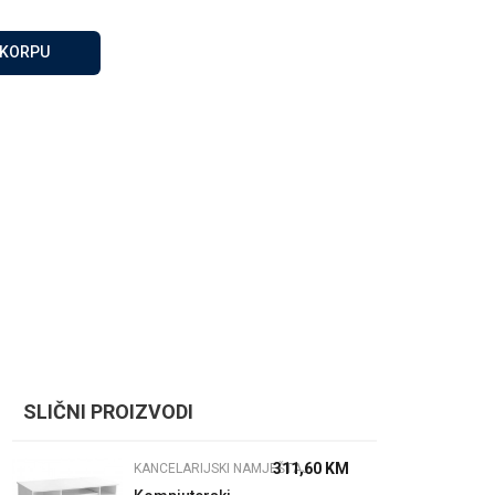
Za više informacija, pomoć
i porudžbine
 KORPU
065 146 845
Radno vrijeme
08 - 16h svaki dan osim
nedelje
Pišite nam
info@gamasbn.net
SLIČNI PROIZVODI
311,60
KM
KANCELARIJSKI NAMJEŠTAJ