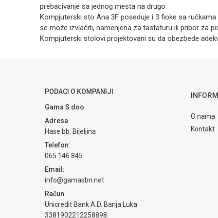
prebacivanje sa jednog mesta na drugo.
Kompjuterski sto Ana 3F poseduje i 3 fioke sa ručkama 
se može izvlačiti, namenjena za tastaturu ili pribor za pi
Kompjuterski stolovi projektovani su da obezbede adekv
Kategorija
Kancelarijski n
Ime/Nadimak
Brendovi
Matis
Poruka
PODACI O KOMPANIJI
INFORM
Gama S doo
O nama
Adresa
Kontakt
Hase bb, Bijeljina
Telefon:
065 146 845
POŠALJI
Email:
info@gamasbn.net
Račun
Unicredit Bank A.D. Banja Luka
3381902212258898