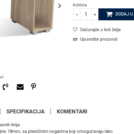
Količina:
DODAJ U
Sačuvajte u listi želja
Uporedite proizvod
li
SPECIFIKACIJA
KOMENTARI
nih linija.
jine 18mm, sa plastičnim nogarima koji omogućavaju lako