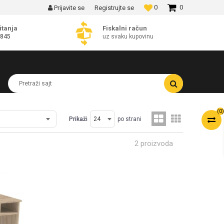
0
0
Prijavite se
Registrujte se
MOGUĆNOST BESPLATNE ISPORUKE!
itanja
Fiskalni račun
 845
uz svaku kupovinu
Pretraži sajt
(
0
)
Prikaži
po strani
2 proizvoda