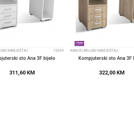
UPOREDI
UPOREDI
JSKI NAMJEŠTAJ
15509
KANCELARIJSKI NAMJEŠTAJ
uterski sto Ana 3F bijelo
Kompjuterski sto Ana 3F 
311,60
KM
322,00
KM
DODAJTE U KORPU
DODAJTE U KOR