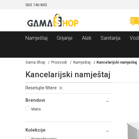
065 146 845
CAMA!
MOGUĆNOST BESPLATNE ISPORUKE!
Namještaj
Grijanje
Alati
Sanitarija
Vod
Gama Shop
Proizvodi
Namještaj
Kancelarijski namještaj
Kancelarijski namještaj
Resetujte filtere
Brendovi
Matis
Kolekcije
Najprodavanije