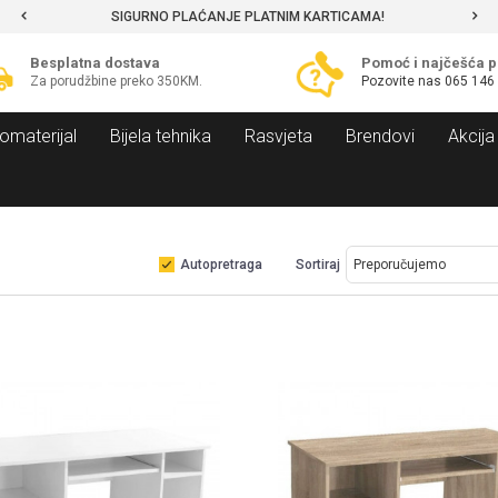
SIGURNO PLAĆANJE PLATNIM KARTICAMA!
Besplatna dostava
Pomoć i najčešća p
Za porudžbine preko 350KM.
Pozovite nas
065 146
omaterijal
Bijela tehnika
Rasvjeta
Brendovi
Akcija
Autopretraga
Sortiraj