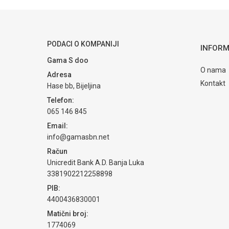
PODACI O KOMPANIJI
INFORM
Gama S doo
O nama
Adresa
Kontakt
Hase bb, Bijeljina
Telefon:
065 146 845
Email:
info@gamasbn.net
Račun
Unicredit Bank A.D. Banja Luka
3381902212258898
PIB:
4400436830001
Matični broj:
1774069