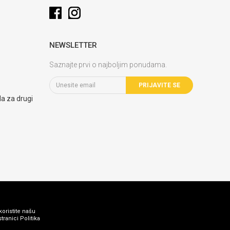
NEWSLETTER
Saznajte prvi o najboljim ponudama.
PRIJAVITE SE
la za drugi
koristite našu
ranici Politika