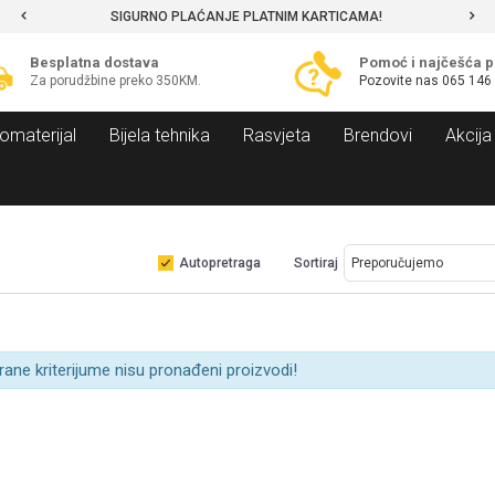
SIGURNO PLAĆANJE PLATNIM KARTICAMA!
Besplatna dostava
Pomoć i najčešća p
Za porudžbine preko 350KM.
Pozovite nas
065 146
omaterijal
Bijela tehnika
Rasvjeta
Brendovi
Akcija
Autopretraga
Sortiraj
rane kriterijume nisu pronađeni proizvodi!