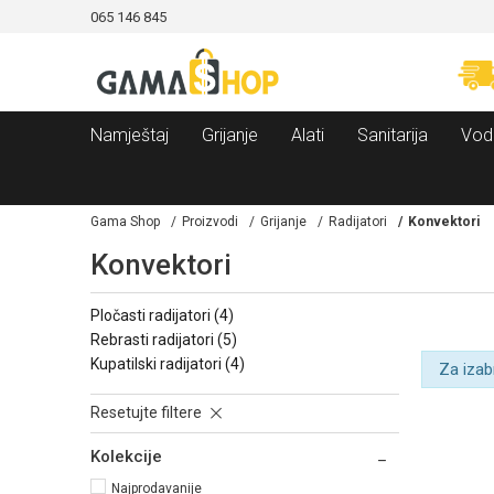
065 146 845
CAMA!
MOGUĆNOST BESPLATNE ISPORUKE!
Namještaj
Grijanje
Alati
Sanitarija
Vod
Gama Shop
Proizvodi
Grijanje
Radijatori
Konvektori
Konvektori
pločasti radijatori
(4)
rebrasti radijatori
(5)
kupatilski radijatori
(4)
Za izab
Resetujte filtere
Kolekcije
Najprodavanije