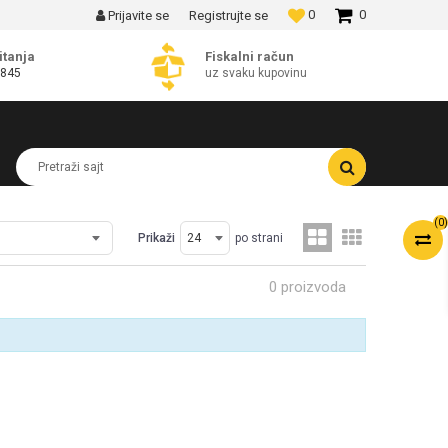
0
0
Prijavite se
Registrujte se
MOGUĆNOST BESPLATNE ISPORUKE!
itanja
Fiskalni račun
 845
uz svaku kupovinu
Pretraži sajt
(
0
)
Prikaži
po strani
0 proizvoda