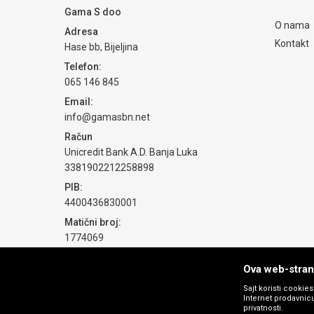
Gama S doo
O nama
Adresa
Kontakt
Hase bb, Bijeljina
Telefon:
065 146 845
Email:
info@gamasbn.net
Račun
Unicredit Bank A.D. Banja Luka
3381902212258898
PIB:
4400436830001
Matični broj:
1774069
Ova web-strani
Sajt koristi cookie
Internet prodavnicu
privatnosti.