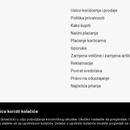
Uslovi korišćenja i prodaje
Politika privatnosti
Kako kupiti
Načini plaćanja
Plaćanje karticama
Isporuka
Zamjena veličine i zamjena artik
Reklamacije
Povrat sredstava
Pravo na odustajanje
Najčešća pitanja
ca koristi kolačiće
s (kolačiće) u cilju poboljšanja korisničkog iskustva. Ukoliko nastavite da pregledate i 
 slažete se sa upotrebom kolačića. Detalje o upotrebi kolačića možete pogledati na st