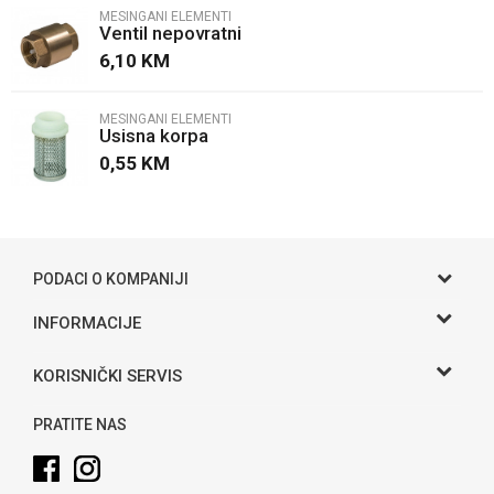
MESINGANI ELEMENTI
Ventil nepovratni
Poruka
6,10
KM
MESINGANI ELEMENTI
Usisna korpa
0,55
KM
POŠALJI
PODACI O KOMPANIJI
Gama S doo
INFORMACIJE
O nama
Adresa
KORISNIČKI SERVIS
Hase bb, Bijeljina
Kontakt
Uslovi korišćenja i prodaje
Telefon:
PRATITE NAS
Politika privatnosti
065 146 845
Kako kupiti
Email: