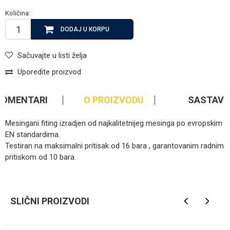
Količina:
DODAJ U KORPU
Sačuvajte u listi želja
Uporedite proizvod
KOMENTARI
O PROIZVODU
SASTAV
Mesingani fiting izradjen od najkalitetnijeg mesinga po evropskim
EN standardima.
Testiran na maksimalni pritisak od 16 bara , garantovanim radnim
pritiskom od 10 bara.
Ime/Nadimak
SLIČNI PROIZVODI
Email