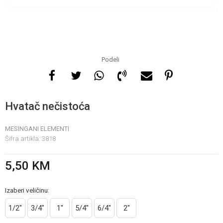
Za više informacija, pomoć
i porudžbine
065 146 845
Podeli
Radno vrijeme
08 - 16h svaki dan osim
Hvatač nečistoća
nedelje
MESINGANI ELEMENTI
Šifra artikla:
3818
Pišite nam
info@gamasbn.net
5,50
KM
Izaberi veličinu:
1/2"
3/4"
1"
5/4"
6/4"
2"