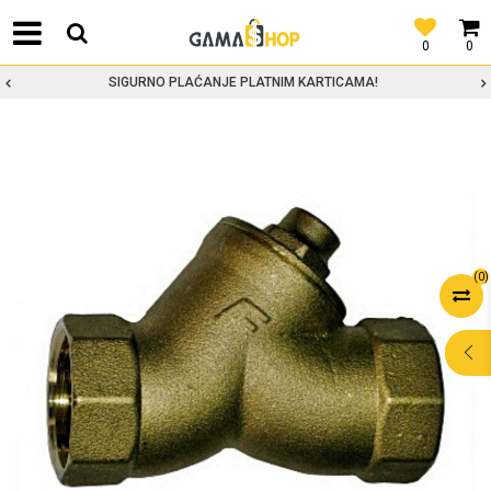
0
0
SIGURNO PLAĆANJE PLATNIM KARTICAMA!
(
0
)
POMOĆ PRI
KUPOVINI