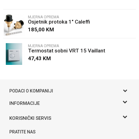
Email
MJERNA OPREMA
Osjetnik protoka 1" Caleffi
Poruka
185,00
KM
MJERNA OPREMA
Termostat sobni VRT 15 Vaillant
47,43
KM
POŠALJI
PODACI O KOMPANIJI
Gama S doo
INFORMACIJE
O nama
Adresa
KORISNIČKI SERVIS
Hase bb, Bijeljina
Kontakt
Uslovi korišćenja i prodaje
Telefon:
PRATITE NAS
Politika privatnosti
065 146 845