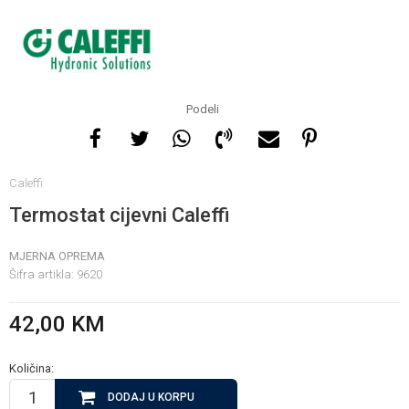
Za više informacija, pomoć
i porudžbine
065 146 845
Podeli
Radno vrijeme
Caleffi
08 - 16h svaki dan osim
nedelje
Termostat cijevni Caleffi
MJERNA OPREMA
Pišite nam
Šifra artikla:
9620
info@gamasbn.net
42,00
KM
Količina:
DODAJ U KORPU