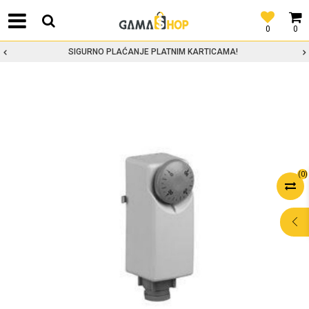
0
0
SIGURNO PLAĆANJE PLATNIM KARTICAMA!
(
0
)
POMOĆ PRI
KUPOVINI