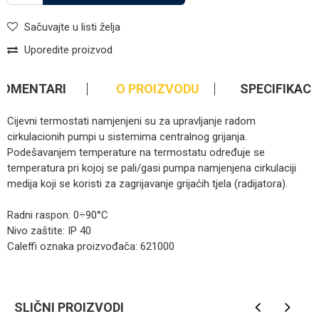
Sačuvajte u listi želja
Uporedite proizvod
KOMENTARI
O PROIZVODU
SPECIFIKACI
Cijevni termostati namjenjeni su za upravljanje radom
cirkulacionih pumpi u sistemima centralnog grijanja.
Podešavanjem temperature na termostatu određuje se
temperatura pri kojoj se pali/gasi pumpa namjenjena cirkulaciji
medija koji se koristi za zagrijavanje grijaćih tjela (radijatora).
Radni raspon: 0÷90°C
Nivo zaštite: IP 40
Caleffi oznaka proizvođača: 621000
Kategorija
Mjerna oprema
Ime/Nadimak
Brendovi
Caleffi
SLIČNI PROIZVODI