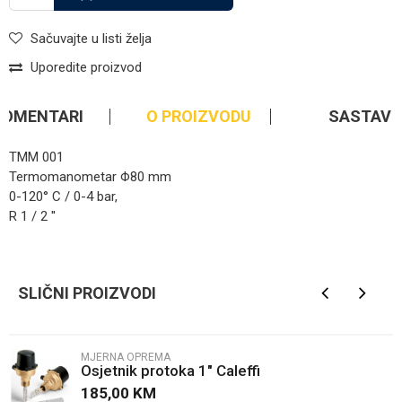
Sačuvajte u listi želja
Uporedite proizvod
KOMENTARI
O PROIZVODU
SASTAV
TMM 001
Termomanometar Φ80 mm
0-120° C / 0-4 bar,
R 1 / 2 ''
Ime/Nadimak
SLIČNI PROIZVODI
Email
MJERNA OPREMA
Osjetnik protoka 1" Caleffi
Poruka
185,00
KM