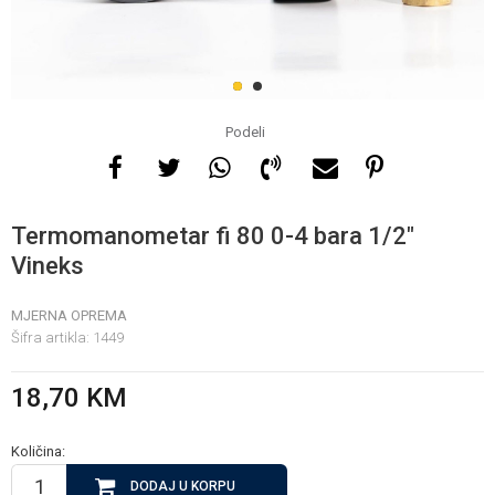
Za više informacija, pomoć
i porudžbine
1
2
065 146 845
Podeli
Radno vrijeme
08 - 16h svaki dan osim
Termomanometar fi 80 0-4 bara 1/2"
nedelje
Vineks
MJERNA OPREMA
Pišite nam
Šifra artikla:
1449
info@gamasbn.net
18,70
KM
Količina:
DODAJ U KORPU