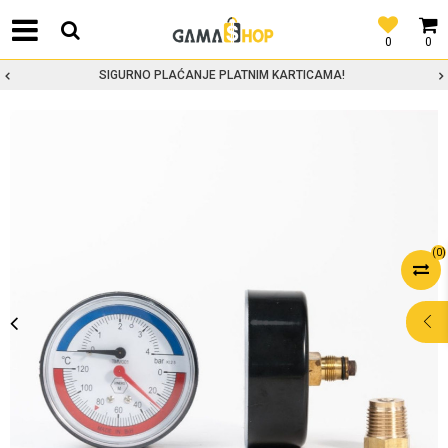
0
0
SIGURNO PLAĆANJE PLATNIM KARTICAMA!
(
0
)
POMOĆ PRI
KUPOVINI