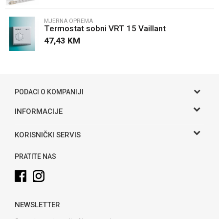
MJERNA OPREMA
Termostat sobni VRT 15 Vaillant
47,43
KM
POŠALJI
PODACI O KOMPANIJI
Gama S doo
INFORMACIJE
O nama
Adresa
KORISNIČKI SERVIS
Hase bb, Bijeljina
Kontakt
Uslovi korišćenja i prodaje
Telefon:
PRATITE NAS
Politika privatnosti
065 146 845
Kako kupiti
Email:
info@gamasbn.net
Načini plaćanja
NEWSLETTER
Plaćanje karticama
Račun
Unicredit Bank A.D. Banja Luka
Isporuka