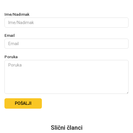
Ime/Nadimak
Email
Poruka
POŠALJI
Slični članci