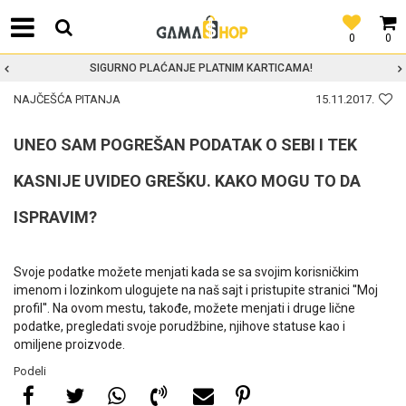
0
0
SIGURNO PLAĆANJE PLATNIM KARTICAMA!
NAJČEŠĆA PITANJA
15.11.2017.
UNEO SAM POGREŠAN PODATAK O SEBI I TEK
KASNIJE UVIDEO GREŠKU. KAKO MOGU TO DA
ISPRAVIM?
Svoje podatke možete menjati kada se sa svojim korisničkim
imenom i lozinkom ulogujete na naš sajt i pristupite stranici ''Moj
profil''. Na ovom mestu, takođe, možete menjati i druge lične
podatke, pregledati svoje porudžbine, njihove statuse kao i
omiljene proizvode.
Podeli