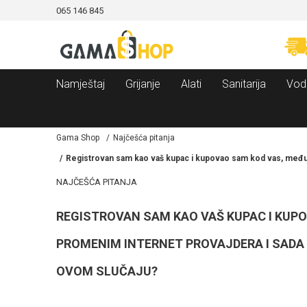
065 146 845
CAMA!
MOGUĆNOST BESPLATNE ISPORUKE!
Namještaj
Grijanje
Alati
Sanitarija
Vod
Gama Shop
Najčešća pitanja
Registrovan sam kao vaš kupac i kupovao sam kod vas, međut
NAJČEŠĆA PITANJA
REGISTROVAN SAM KAO VAŠ KUPAC I KUP
PROMENIM INTERNET PROVAJDERA I SADA 
OVOM SLUČAJU?