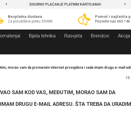
SIGURNO PLAĆANJE PLATNIM KARTICAMA!
Besplatna dostava
Pomoć i najčešća p
Za porudžbine preko 350KM.
Pozovite nas
065 146
omaterijal
Bijela tehnika
Rasvjeta
Brendovi
Akcija
im, morao sam da promenim internet provajdera i sada imam drugu e-mail adre
15.
OVAO SAM KOD VAS, MEĐUTIM, MORAO SAM DA
IMAM DRUGU E-MAIL ADRESU. ŠTA TREBA DA URADIM
15.
Nov.