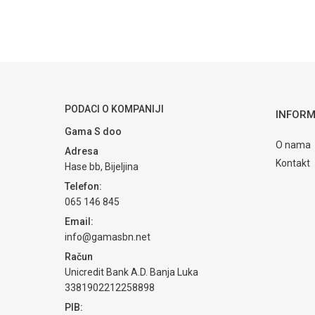
PODACI O KOMPANIJI
INFORM
Gama S doo
O nama
Adresa
Kontakt
Hase bb, Bijeljina
Telefon:
065 146 845
Email:
info@gamasbn.net
Račun
Unicredit Bank A.D. Banja Luka
3381902212258898
PIB: