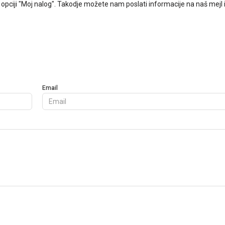
opciji "Moj nalog". Takodje možete nam poslati informacije na naš mejl 
NAJČEŠĆA PITANJA
Na slici ima više artik
Email
Detaljnije