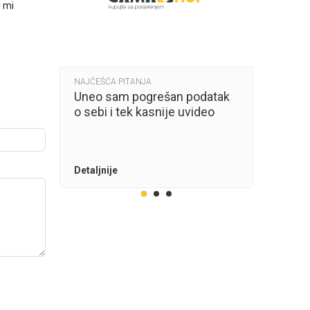
i mi
NAJČEŠĆA PITANJA
NAJČEŠĆA
ala?
Uneo sam pogrešan podatak
Poručeni
o sebi i tek kasnije uvideo
grešku. Kako mogu to da
ispravim?
Detaljnije
Detaljnij
1
2
3