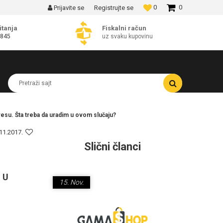
0
0
Prijavite se
Registrujte se
MOGUĆNOST BESPLATNE ISPORUKE!
itanja
Fiskalni račun
 845
uz svaku kupovinu
Pretraži sajt
su. Šta treba da uradim u ovom slučaju?
11.2017.
Slični članci
 U
15.
Nov.
15.
Nov.