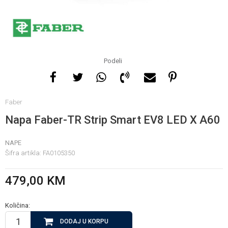
Za više informacija, pomoć
i porudžbine
065 146 845
Podeli
Radno vrijeme
Faber
08 - 16h svaki dan osim
nedelje
Napa Faber-TR Strip Smart EV8 LED X A60
NAPE
Pišite nam
Šifra artikla:
FA0105350
info@gamasbn.net
479,00
KM
Količina:
DODAJ U KORPU