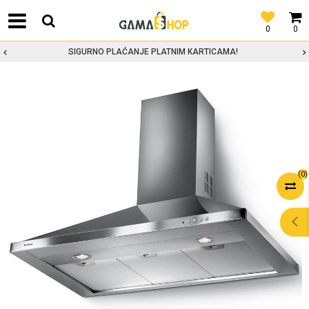
0
0
SIGURNO PLAĆANJE PLATNIM KARTICAMA!
(
0
)
POMOĆ PRI
KUPOVINI