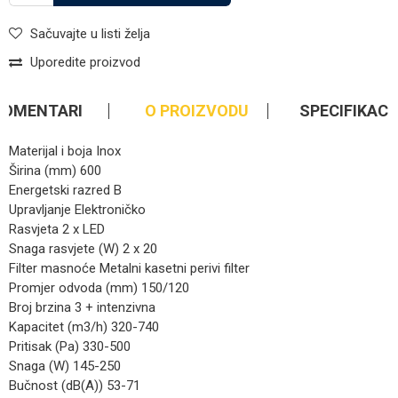
Sačuvajte u listi želja
Uporedite proizvod
KOMENTARI
O PROIZVODU
SPECIFIKACI
Materijal i boja Inox
Širina (mm) 600
Energetski razred B
Upravljanje Elektroničko
Rasvjeta 2 x LED
Snaga rasvjete (W) 2 x 20
Filter masnoće Metalni kasetni perivi filter
Promjer odvoda (mm) 150/120
Broj brzina 3 + intenzivna
Kapacitet (m3/h) 320-740
Pritisak (Pa) 330-500
Snaga (W) 145-250
Bučnost (dB(A)) 53-71