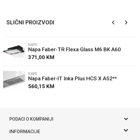
Kategorija
Nape
Ime/Nadimak
Brendovi
Faber
SLIČNI PROIZVODI
Email
NAPE
Napa Faber-TR Flexa Glass M6 BK A60
Poruka
371,00
KM
NAPE
Napa Faber-IT Inka Plus HCS X A52**
560,15
KM
POŠALJI
PODACI O KOMPANIJI
Gama S doo
INFORMACIJE