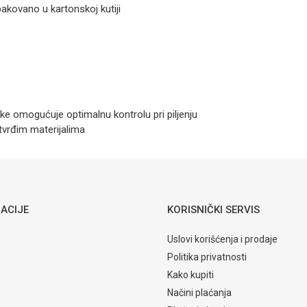
BOSCH
akovano u kartonskoj kutiji
punjač GAL
1880CV +2
baterije 4,0Ah
PROCore
e omogućuje optimalnu kontrolu pri piljenju
 tvrđim materijalima
ai aku alati
Email
SCH
ACIJE
KORISNIČKI SERVIS
Uslovi korišćenja i prodaje
Politika privatnosti
Kako kupiti
Načini plaćanja