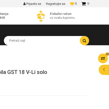
0
0
Prijavite se
Registrujte se
MOGUĆNOST BESPLATNE ISPORUKE!
itanja
Fiskalni račun
 845
uz svaku kupovinu
Pretraži sajt
(
0
)
la GST 18 V-Li solo
POMOĆ PRI
KUPOVINI