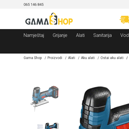
065 146 845
CAMA!
MOGUĆNOST BESPLATNE ISPORUKE!
Namještaj
Grijanje
Alati
Sanitarija
Vod
Gama Shop
Proizvodi
Alati
Aku alati
Ostai aku alati