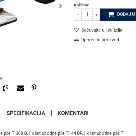
Količina:
DODAJ U
Sačuvajte u listi želja
Uporedite proizvod
li
SPECIFIKACIJA
KOMENTARI
558,10
KM
OSTAI AKU ALATI
e pile T 308 B,1 x list ubodne pile T144 DP,1 x list ubodne pile T