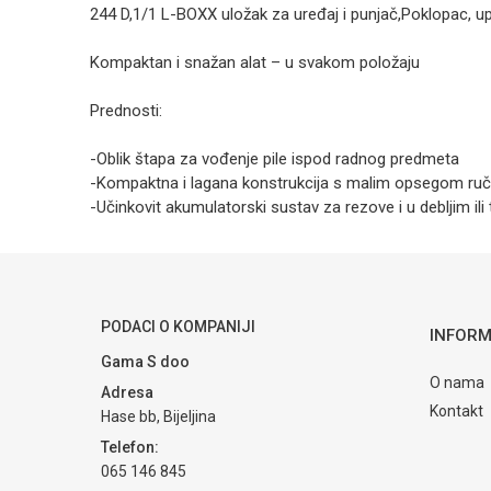
244 D,1/1 L-BOXX uložak za uređaj i punjač,Poklopac, up
Kompaktan i snažan alat – u svakom položaju
Prednosti:
-Oblik štapa za vođenje pile ispod radnog predmeta
-Kompaktna i lagana konstrukcija s malim opsegom ručk
-Učinkovit akumulatorski sustav za rezove i u debljim ili
Kategorija
Ost
Ime/Nadimak
Brendovi
BO
Poruka
PODACI O KOMPANIJI
INFORM
Gama S doo
O nama
Adresa
Kontakt
Hase bb, Bijeljina
Telefon:
065 146 845