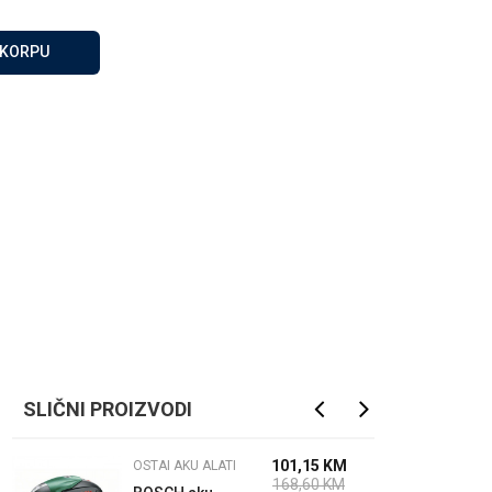
Za više informacija, pomoć
i porudžbine
 KORPU
065 146 845
Radno vrijeme
08 - 16h svaki dan osim
nedelje
Pišite nam
info@gamasbn.net
SLIČNI PROIZVODI
101,15
KM
OSTAI AKU ALATI
168,60
KM