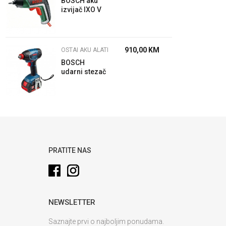
BOSCH aku
izvijač IXO V
910,00
KM
OSTAI AKU ALATI
BOSCH
udarni stezač
GDX 18 V-Li
PRATITE NAS
NEWSLETTER
Saznajte prvi o najboljim ponudama.