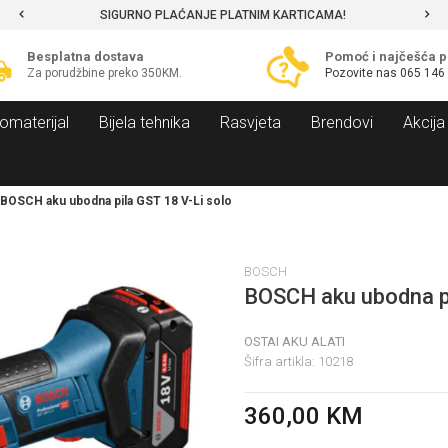
SIGURNO PLAĆANJE PLATNIM KARTICAMA!
Besplatna dostava
Pomoć i najčešća p
Za porudžbine preko 350KM.
Pozovite nas
065 146
omaterijal
Bijela tehnika
Rasvjeta
Brendovi
Akcija
BOSCH aku ubodna pila GST 18 V-Li solo
BOSCH
BOSCH aku ubodna pi
OSTAI AKU ALATI
Šifra artikla:
10218
360,00
KM