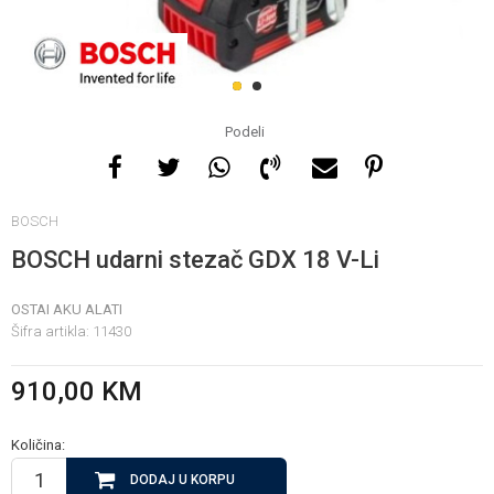
Za više informacija, pomoć
i porudžbine
1
2
065 146 845
Podeli
Radno vrijeme
BOSCH
08 - 16h svaki dan osim
nedelje
BOSCH udarni stezač GDX 18 V-Li
OSTAI AKU ALATI
Pišite nam
Šifra artikla:
11430
info@gamasbn.net
910,00
KM
Količina:
DODAJ U KORPU