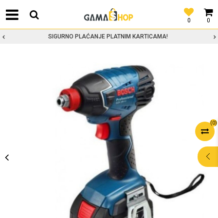
0
0
SIGURNO PLAĆANJE PLATNIM KARTICAMA!
(
0
)
POMOĆ PRI
KUPOVINI