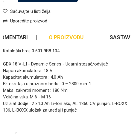
Sačuvajte u listi želja
Uporedite proizvod
KOMENTARI
O PROIZVODU
SASTAV
Kataloški broj: 0 601 9B8 104
GDX 18 V-LI - Dynamic Series - Udarni stezač/odvijač
Napon akumulatora: 18 V
Kapacitet akumulatora : 4,0 Ah
Br. okretaja u praznom hodu : 0 – 2800 min-1
Maks. zakretni moment : 180 Nm
Veličina vijka: M 6 - M 16
Uz alat dodje : 2 x4,0 Ah Li-Ion aku, AL 1860 CV punjač, L-BOXX
136, L-BOXX uložak za uređaj i punjač
Kategorija
Ostai aku alati
Ime/Nadimak
Brendovi
BOSCH