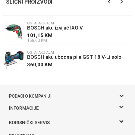
SLIČNI PROIZVODI
Email
OSTAI AKU ALATI
BOSCH aku izvijač IXO V
Poruka
101,15
KM
168,60
KM
OSTAI AKU ALATI
BOSCH aku ubodna pila GST 18 V-Li solo
360,00
KM
POŠALJI
PODACI O KOMPANIJI
Gama S doo
INFORMACIJE
O nama
Adresa
KORISNIČKI SERVIS
Hase bb, Bijeljina
Kontakt
Uslovi korišćenja i prodaje