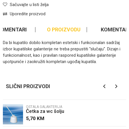
Sačuvajte u listi želja
Uporedite proizvod
KOMENTARI
O PROIZVODU
KOMENTAR
Da bi kupatilo dobilo kompletan estetski i funkcionalan sadržaj
izbor kupatilske galanterije ne treba prepustiti ''slučaju''. Dizajn i
funkcionalnost, kao i pravilan raspored kupatilske galanterije
upotpuniće i zaokružiti kompletan ugođaj kupatila.
Ime/Nadimak
SLIČNI PROIZVODI
Email
OSTALA GALANTERIJA
Četka za wc šolju
Poruka
5,70
KM