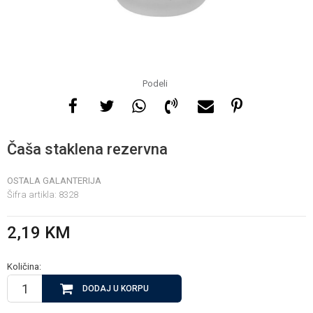
Za više informacija, pomoć
i porudžbine
065 146 845
Podeli
Radno vrijeme
08 - 16h svaki dan osim
Čaša staklena rezervna
nedelje
OSTALA GALANTERIJA
Šifra artikla:
8328
Pišite nam
info@gamasbn.net
2,19
KM
Količina:
DODAJ U KORPU