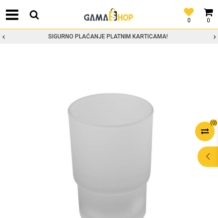
0
0
SIGURNO PLAĆANJE PLATNIM KARTICAMA!
(
0
)
POMOĆ PRI
KUPOVINI