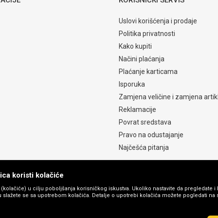
Uslovi korišćenja i prodaje
Politika privatnosti
Kako kupiti
Načini plaćanja
Plaćanje karticama
Isporuka
Zamjena veličine i zamjena artik
Reklamacije
Povrat sredstava
Pravo na odustajanje
Najčešća pitanja
ca koristi kolačiće
s (kolačiće) u cilju poboljšanja korisničkog iskustva. Ukoliko nastavite da pregledate i 
 slažete se sa upotrebom kolačića. Detalje o upotrebi kolačića možete pogledati na st