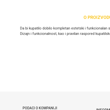
O PROIZVOD
Da bi kupatilo dobilo kompletan estetski i funkcionalan sad
Dizajn i funkcionalnost, kao i pravilan raspored kupatils
Ime/Nadimak
Poruka
POŠALJI
PODACI O KOMPANIJI
INFORM