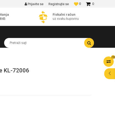
0
0
Prijavite se
Registrujte se
MOGUĆNOST BESPLATNE ISPORUKE!
itanja
Fiskalni račun
 845
uz svaku kupovinu
Pretraži sajt
(
0
)
ce KL-72006
POMOĆ PRI
KUPOVINI