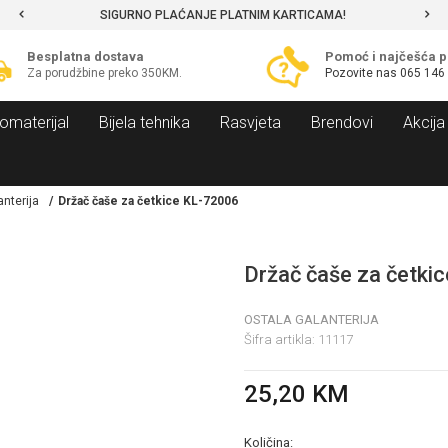
SIGURNO PLAĆANJE PLATNIM KARTICAMA!
Besplatna dostava
Pomoć i najčešća p
Za porudžbine preko 350KM.
Pozovite nas
065 146
omaterijal
Bijela tehnika
Rasvjeta
Brendovi
Akcija
anterija
Držač čaše za četkice KL-72006
Držač čaše za četki
OSTALA GALANTERIJA
Šifra artikla:
11117
25,20
KM
Količina: