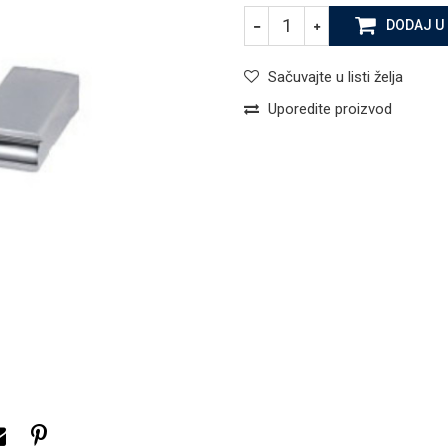
DODAJ U
Sačuvajte u listi želja
Uporedite proizvod