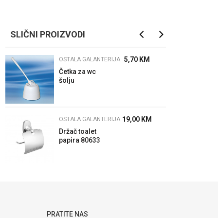
SLIČNI PROIZVODI
5,70
KM
OSTALA GALANTERIJA
Četka za wc
šolju
19,00
KM
OSTALA GALANTERIJA
Držač toalet
papira 80633
PRATITE NAS