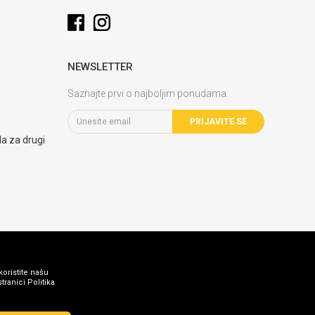
NEWSLETTER
Saznajte prvi o najboljim ponudama.
PRIJAVITE SE
la za drugi
koristite našu
ranici Politika