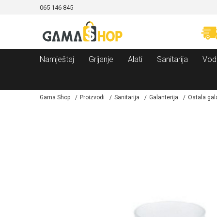
065 146 845
CAMA!
MOGUĆNOST BESPLATNE ISPORUKE!
Namještaj
Grijanje
Alati
Sanitarija
Vod
Gama Shop
Proizvodi
Sanitarija
Galanterija
Ostala gal