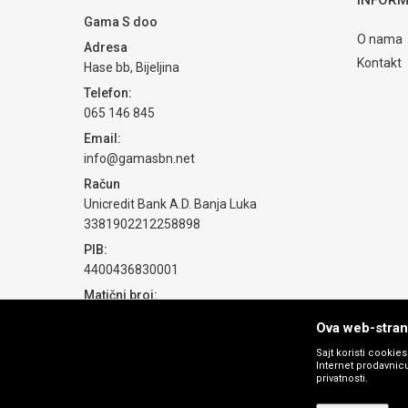
Gama S doo
O nama
Adresa
Kontakt
Hase bb, Bijeljina
Telefon:
065 146 845
Email:
info@gamasbn.net
Račun
Unicredit Bank A.D. Banja Luka
3381902212258898
PIB:
4400436830001
Matični broj:
1774069
Ova web-strani
Sajt koristi cookie
Internet prodavnicu
privatnosti.