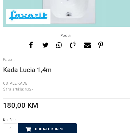
Za više informacija, pomoć
i porudžbine
065 146 845
Podeli
Radno vrijeme
Favorit
08 - 16h svaki dan osim
nedelje
Kada Lucia 1,4m
OSTALE KADE
Pišite nam
Šifra artikla:
9327
info@gamasbn.net
180,00
KM
Količina:
DODAJ U KORPU