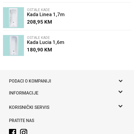
OSTALE KADE
Kada Linea 1,7m
Poruka
208,95
KM
OSTALE KADE
Kada Lucia 1,6m
180,90
KM
POŠALJI
PODACI O KOMPANIJI
Gama S doo
INFORMACIJE
O nama
Adresa
KORISNIČKI SERVIS
Hase bb, Bijeljina
Kontakt
Uslovi korišćenja i prodaje
Telefon:
PRATITE NAS
Politika privatnosti
065 146 845