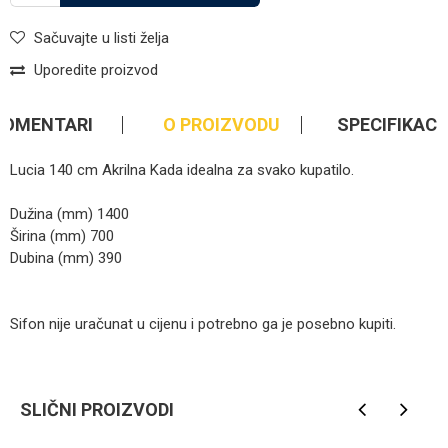
Sačuvajte u listi želja
Uporedite proizvod
KOMENTARI
O PROIZVODU
SPECIFIKACI
Lucia 140 cm Akrilna Kada idealna za svako kupatilo.
Dužina (mm) 1400
Širina (mm) 700
Dubina (mm) 390
Sifon nije uračunat u cijenu i potrebno ga je posebno kupiti.
Kategorija
Ostale kade
Ime/Nadimak
Brendovi
Favorit
SLIČNI PROIZVODI
Email