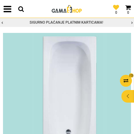
0
0
SIGURNO PLAĆANJE PLATNIM KARTICAMA!
(
0
)
POMOĆ PRI
KUPOVINI