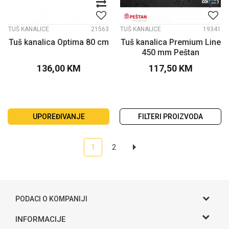
TUŠ KANALICE
21563
TUŠ KANALICE
19341
Tuš kanalica Optima 80 cm
Tuš kanalica Premium Line
450 mm Peštan
136,00
KM
117,50
KM
UPOREĐIVANJE
FILTERI PROIZVODA
1
2
PODACI O KOMPANIJI
Gama S doo
INFORMACIJE