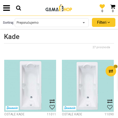
0
0
SIGURNO PLAĆANJE PLATNIM KARTICAMA!
Filteri
Sortiraj
Kade
27 proizvoda
(
0
)
OSTALE KADE
11011
OSTALE KADE
11090