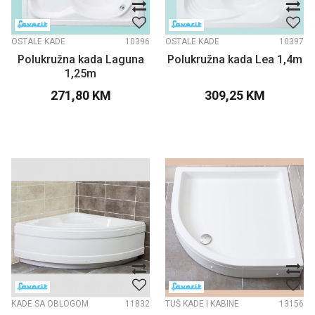
OSTALE KADE
10396
OSTALE KADE
10397
Polukružna kada Laguna
Polukružna kada Lea 1,4m
1,25m
271,80
KM
309,25
KM
KADE SA OBLOGOM
11832
TUŠ KADE I KABINE
13156