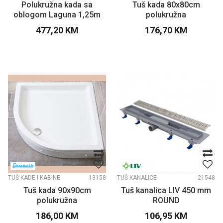
Polukružna kada sa
Tuš kada 80x80cm
oblogom Laguna 1,25m
polukružna
477,20
KM
176,70
KM
TUŠ KADE I KABINE
13158
TUŠ KANALICE
21548
Tuš kada 90x90cm
Tuš kanalica LIV 450 mm
polukružna
ROUND
186,00
KM
106,95
KM