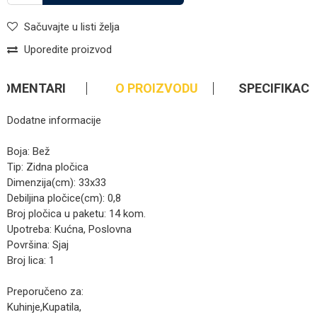
Sačuvajte u listi želja
Uporedite proizvod
KOMENTARI
O PROIZVODU
SPECIFIKACI
Dodatne informacije
Boja: Bež
Tip: Zidna pločica
Dimenzija(cm): 33x33
Debiljina pločice(cm): 0,8
Broj pločica u paketu: 14 kom.
Upotreba: Kućna, Poslovna
Površina: Sjaj
Broj lica: 1
Preporučeno za:
Kuhinje,Kupatila,