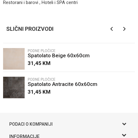
Restorani i barovi , Hoteli i SPA centri
Kategorija
Podne pločice
Ime/Nadimak
Brendovi
Zorka keramika
SLIČNI PROIZVODI
Email
PODNE PLOČICE
Spatolato Beige 60x60cm
Poruka
31,45
KM
PODNE PLOČICE
Spatolato Antracite 60x60cm
31,45
KM
POŠALJI
PODACI O KOMPANIJI
Gama S doo
INFORMACIJE