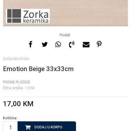
Za više informacija, pomoć
i porudžbine
065 146 845
Podeli
Radno vrijeme
Zorka keramika
08 - 16h svaki dan osim
nedelje
Emotion Beige 33x33cm
PODNE PLOČICE
Pišite nam
Šifra artikla:
11353
info@gamasbn.net
17,00
KM
Količina:
DODAJ U KORPU