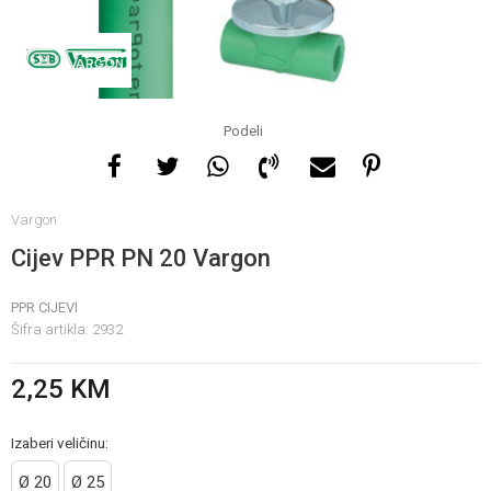
Za više informacija, pomoć
i porudžbine
065 146 845
Podeli
Radno vrijeme
Vargon
08 - 16h svaki dan osim
nedelje
Cijev PPR PN 20 Vargon
PPR CIJEVI
Pišite nam
Šifra artikla:
2932
info@gamasbn.net
2,25
KM
Izaberi veličinu:
Ø 20
Ø 25