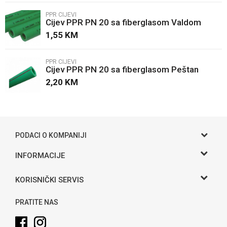
PPR CIJEVI
Cijev PPR PN 20 sa fiberglasom Valdom
Poruka
1,55
KM
PPR CIJEVI
Cijev PPR PN 20 sa fiberglasom Peštan
2,20
KM
POŠALJI
PODACI O KOMPANIJI
Gama S doo
INFORMACIJE
O nama
Adresa
KORISNIČKI SERVIS
Hase bb, Bijeljina
Kontakt
Uslovi korišćenja i prodaje
Telefon:
PRATITE NAS
Politika privatnosti
065 146 845
Kako kupiti