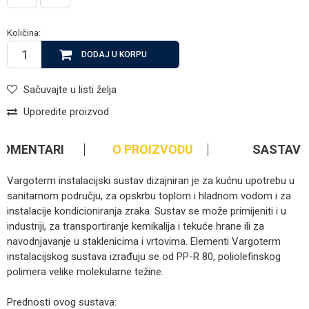
Količina:
DODAJ U KORPU
Sačuvajte u listi želja
Uporedite proizvod
KOMENTARI
O PROIZVODU
SASTAV
Vargoterm instalacijski sustav dizajniran je za kućnu upotrebu u
sanitarnom području, za opskrbu toplom i hladnom vodom i za
instalacije kondicioniranja zraka. Sustav se može primijeniti i u
industriji, za transportiranje kemikalija i tekuće hrane ili za
navodnjavanje u staklenicima i vrtovima. Elementi Vargoterm
instalacijskog sustava izrađuju se od PP-R 80, poliolefinskog
polimera velike molekularne težine.
Prednosti ovog sustava: