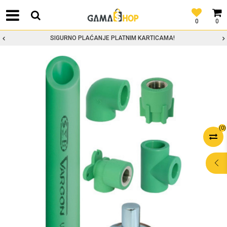
0
0
SIGURNO PLAĆANJE PLATNIM KARTICAMA!
(
0
)
POMOĆ PRI
KUPOVINI