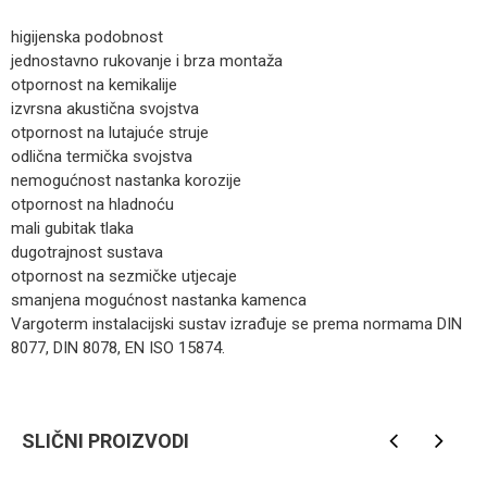
higijenska podobnost
jednostavno rukovanje i brza montaža
otpornost na kemikalije
izvrsna akustična svojstva
otpornost na lutajuće struje
odlična termička svojstva
nemogućnost nastanka korozije
otpornost na hladnoću
mali gubitak tlaka
dugotrajnost sustava
otpornost na sezmičke utjecaje
smanjena mogućnost nastanka kamenca
Vargoterm instalacijski sustav izrađuje se prema normama DIN
8077, DIN 8078, EN ISO 15874.
Kategorija
PPR cijevi
Ime/Nadimak
Brendovi
Vargon
SLIČNI PROIZVODI
Email