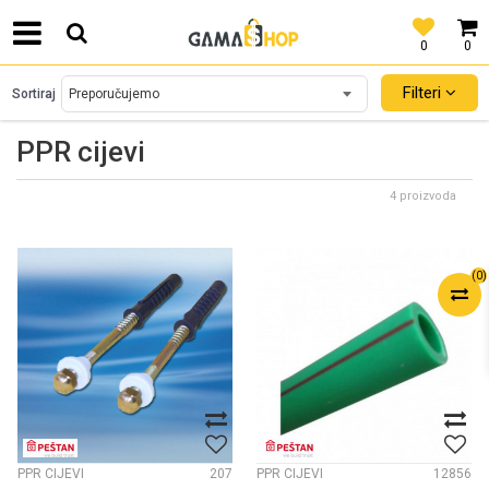
0
0
SIGURNO PLAĆANJE PLATNIM KARTICAMA!
Filteri
Sortiraj
PPR cijevi
4 proizvoda
(
0
)
PPR CIJEVI
207
PPR CIJEVI
12856