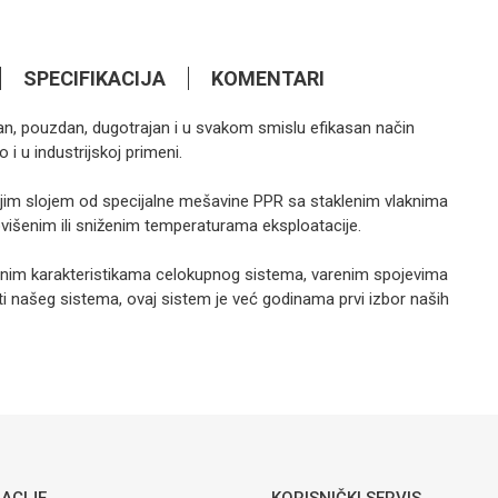
SPECIFIKACIJA
KOMENTARI
eran, pouzdan, dugotrajan i u svakom smislu efikasan način
16,15
KM
PPR FITING
i u industrijskoj primeni.
Ventil sa
točkom PPR
dnjim slojem od specijalne mešavine PPR sa staklenim vlaknima
Peštan
višenim ili sniženim temperaturama eksploatacije.
6,95
KM
ednim karakteristikama celokupnog sistema, varenim spojevima
PPR FITING
i našeg sistema, ovaj sistem je već godinama prvi izbor naših
T-komad SN
Peštan
PPR fiting
Email
Peštan
ACIJE
KORISNIČKI SERVIS