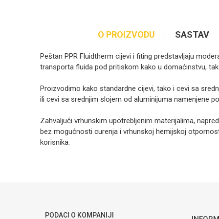
O PROIZVODU
SASTAV
Peštan PPR Fluidtherm cijevi i fiting predstavljaju mod
transporta fluida pod pritiskom kako u domaćinstvu, tako 
Proizvodimo kako standardne cijevi, tako i cevi sa sre
ili cevi sa srednjim slojem od aluminijuma namenjene po
Zahvaljući vrhunskim upotrebljenim materijalima, napr
bez mogućnosti curenja i vrhunskoj hemijskoj otpornost
korisnika.
Kategorija
Ime/Nadimak
Brendovi
Poruka
PODACI O KOMPANIJI
INFORM