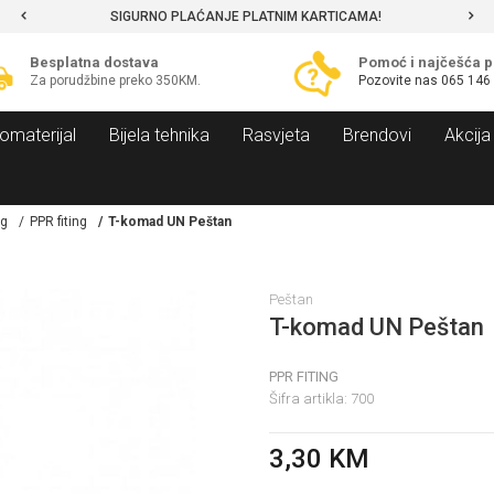
SIGURNO PLAĆANJE PLATNIM KARTICAMA!
Besplatna dostava
Pomoć i najčešća p
Za porudžbine preko 350KM.
Pozovite nas
065 146
omaterijal
Bijela tehnika
Rasvjeta
Brendovi
Akcija
ng
PPR fiting
T-komad UN Peštan
Peštan
T-komad UN Peštan
PPR FITING
Šifra artikla:
700
3,30
KM