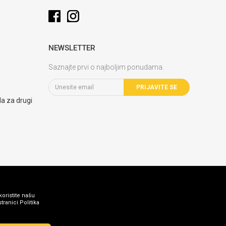
NEWSLETTER
Saznajte prvi o najboljim ponudama.
PRIJAVITE SE
la za drugi
koristite našu
ranici Politika