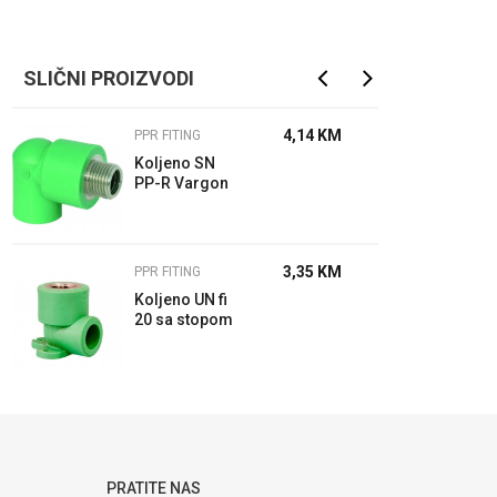
SLIČNI PROIZVODI
4,14
KM
PPR FITING
Koljeno SN
PP-R Vargon
3,35
KM
PPR FITING
Koljeno UN fi
20 sa stopom
PP-R Vargon
PRATITE NAS