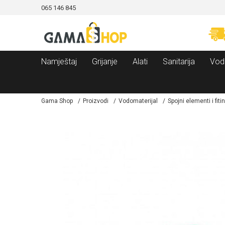
065 146 845
CAMA!
MOGUĆNOST BESPLATNE ISPORUKE!
Namještaj
Grijanje
Alati
Sanitarija
Vod
Gama Shop
Proizvodi
Vodomaterijal
Spojni elementi i fiti