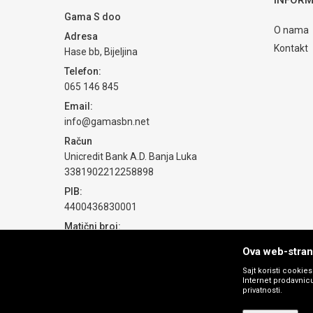
Gama S doo
O nama
Adresa
Kontakt
Hase bb, Bijeljina
Telefon:
POŠALJI
065 146 845
Email:
info@gamasbn.net
Račun
Unicredit Bank A.D. Banja Luka
3381902212258898
PIB:
4400436830001
Matični broj:
1774069
Ova web-strani
Sajt koristi cookie
Internet prodavnicu
privatnosti.