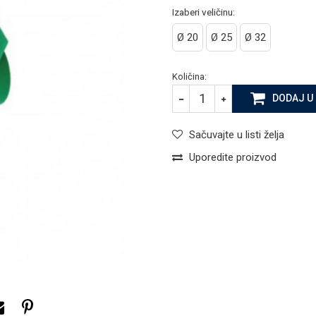
Izaberi veličinu:
Ø 20
Ø 25
Ø 32
Količina:
DODAJ U
Sačuvajte u listi želja
Uporedite proizvod