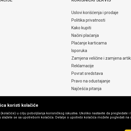
Uslovi korišćenja i prodaje
Politika privatnosti
Kako kupiti
Načini plaćanja
Plaćanje karticama
Isporuka
Zamjena veličine i zamjena artik
Reklamacije
Povrat sredstava
Pravo na odustajanje
Najčešća pitanja
ca koristi kolačiće
s (kolačiće) u cilju poboljšanja korisničkog iskustva. Ukoliko nastavite da pregledate i 
 slažete se sa upotrebom kolačića. Detalje o upotrebi kolačića možete pogledati na st