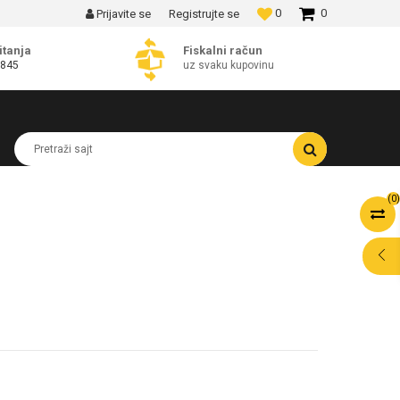
0
0
Prijavite se
Registrujte se
MOGUĆNOST BESPLATNE ISPORUKE!
itanja
Fiskalni račun
 845
uz svaku kupovinu
Pretraži sajt
(
0
)
POMOĆ PRI
KUPOVINI