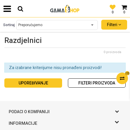
0
0
SIGURNO PLAĆANJE PLATNIM KARTICAMA!
Filteri
Sortiraj
Razdjelnici
0 proizvoda
Za izabrane kriterijume nisu pronađeni proizvodi!
(
0
)
UPOREĐIVANJE
FILTERI PROIZVODA
PODACI O KOMPANIJI
Gama S doo
INFORMACIJE