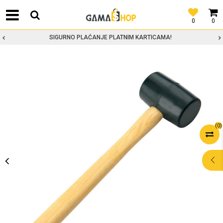
0
0
SIGURNO PLAĆANJE PLATNIM KARTICAMA!
(
0
)
POMOĆ PRI
KUPOVINI