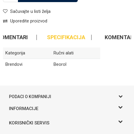
Sačuvajte u listi želja
Uporedite proizvod
KOMENTARI
SPECIFIKACIJA
KOMENTAR
Kategorija
Ručni alati
Brendovi
Beorol
Ime/Nadimak
PODACI O KOMPANIJI
Email
Gama S doo
INFORMACIJE
O nama
Adresa
KORISNIČKI SERVIS
Poruka
Hase bb, Bijeljina
Kontakt