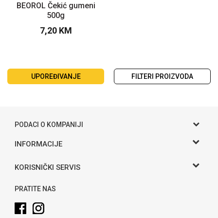
BEOROL Čekić gumeni
500g
7,20
KM
UPOREĐIVANJE
FILTERI PROIZVODA
PODACI O KOMPANIJI
Gama S doo
INFORMACIJE
O nama
Adresa
KORISNIČKI SERVIS
Hase bb, Bijeljina
Kontakt
Uslovi korišćenja i prodaje
Telefon:
PRATITE NAS
Politika privatnosti
065 146 845
Kako kupiti
Email: