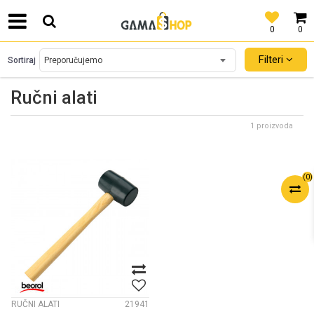
0
0
SIGURNO PLAĆANJE PLATNIM KARTICAMA!
Filteri
Sortiraj
Ručni alati
1 proizvoda
(
0
)
RUČNI ALATI
21941