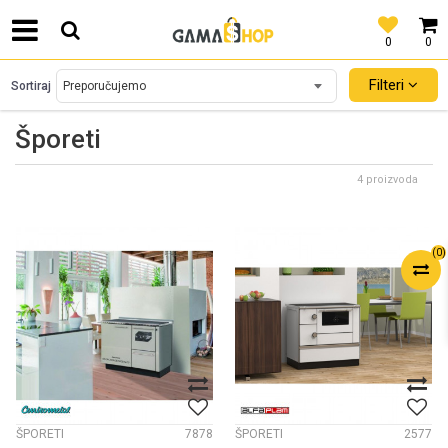
0
0
SIGURNO PLAĆANJE PLATNIM KARTICAMA!
Filteri
Sortiraj
Šporeti
4 proizvoda
(
0
)
ŠPORETI
7878
ŠPORETI
2577