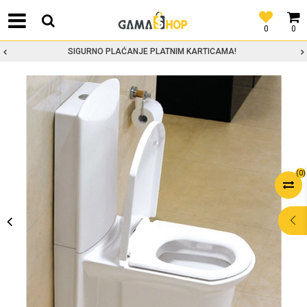
0
0
SIGURNO PLAĆANJE PLATNIM KARTICAMA!
(
0
)
POMOĆ PRI
KUPOVINI