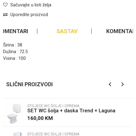
Sačuvajte u listi želja
Uporedite proizvod
KOMENTARI
SASTAV
KOMENTAR
Širina : 38
Dužina : 72.5
Visina : 100
Ime/Nadimak
SLIČNI PROIZVODI
Email
STOJEĆE WC ŠOLJE I OPREMA
SET WC šolja + daska Trend + Laguna
Poruka
vodokotlić
160,00
KM
STOJEĆE WC ŠOLJE I OPREMA