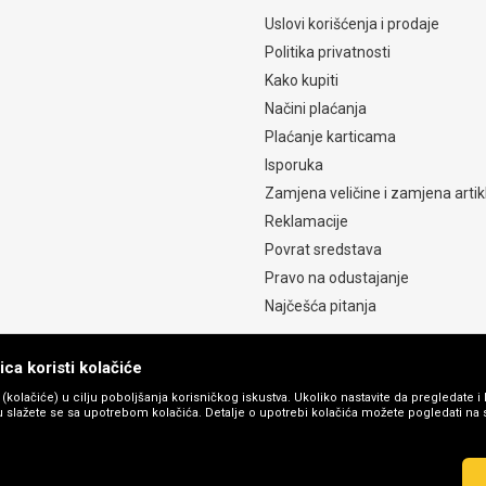
Uslovi korišćenja i prodaje
Politika privatnosti
Kako kupiti
Načini plaćanja
Plaćanje karticama
Isporuka
Zamjena veličine i zamjena artik
Reklamacije
Povrat sredstava
Pravo na odustajanje
Najčešća pitanja
ca koristi kolačiće
s (kolačiće) u cilju poboljšanja korisničkog iskustva. Ukoliko nastavite da pregledate i 
 slažete se sa upotrebom kolačića. Detalje o upotrebi kolačića možete pogledati na st