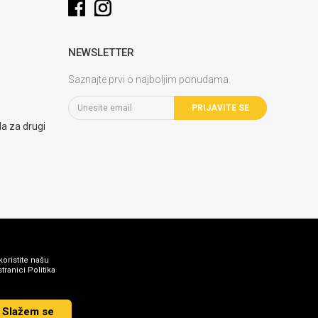
NEWSLETTER
Saznajte prvi o najboljim ponudama.
PRIJAVITE SE
la za drugi
koristite našu
ranici Politika
Slažem se