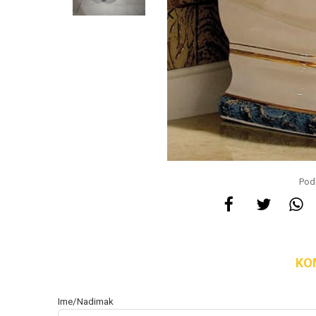
Pode
KO
Ime/Nadimak