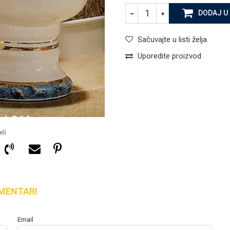
DODAJ U
Sačuvajte u listi želja
Uporedite proizvod
li
MENTARI
832,15
KM
STOJEĆE WC ŠOLJE I OPREMA
Email