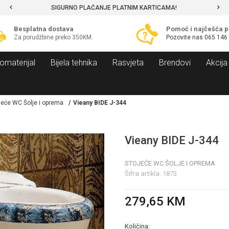
SIGURNO PLAĆANJE PLATNIM KARTICAMA!
Besplatna dostava
Pomoć i najčešća p
Za porudžbine preko 350KM.
Pozovite nas
065 146
omaterijal
Bijela tehnika
Rasvjeta
Brendovi
Akcija
jeće WC Šolje i oprema
Vieany BIDE J-344
Vieany BIDE J-344
STOJEĆE WC ŠOLJE I OPREMA
Šifra artikla:
1873
279,65
KM
Količina: