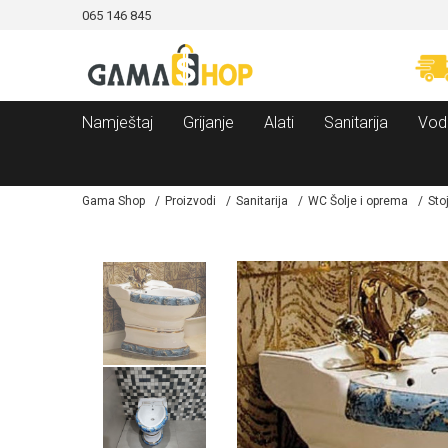
065 146 845
CAMA!
MOGUĆNOST BESPLATNE ISPORUKE!
Namještaj
Grijanje
Alati
Sanitarija
Vod
Gama Shop
Proizvodi
Sanitarija
WC Šolje i oprema
Sto