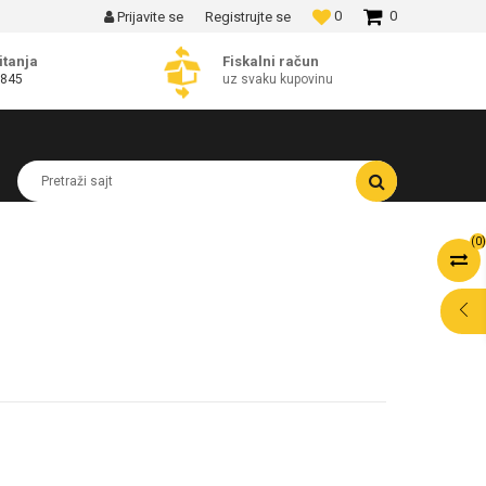
0
0
Prijavite se
Registrujte se
MOGUĆNOST BESPLATNE ISPORUKE!
itanja
Fiskalni račun
 845
uz svaku kupovinu
Pretraži sajt
(
0
)
POMOĆ PRI
KUPOVINI