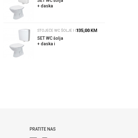
SET WC šolja
+ daska
Trend +
Laguna
vodokotlić
135,00
KM
STOJEĆE WC ŠOLJE I OPREMA
SET WC šolja
+ daska i
vodokotlić
Zorex
PRATITE NAS