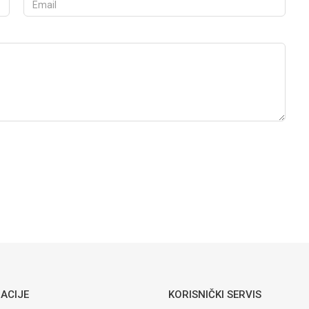
Vieany
MONOBLOK
SIMPLON
KOMPLET J-
423
432,65
KM
STOJEĆE WC ŠOLJE I OPREMA
Vieany
MONOBLOK
SIMPLON
KOMPLET J-
378
ACIJE
KORISNIČKI SERVIS