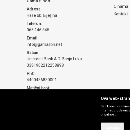
Gama S doo
O nama
Adresa
Kontakt
Hase bb, Bijeljina
Telefon:
065 146 845
Email:
info@gamasbn.net
Račun
Unicredit Bank A.D. Banja Luka
3381902212258898
PIB:
4400436830001
Matični broj:
1774069
Ova web-strani
Sajt koristi cookie
Internet prodavnicu
privatnosti.
Detaljnije