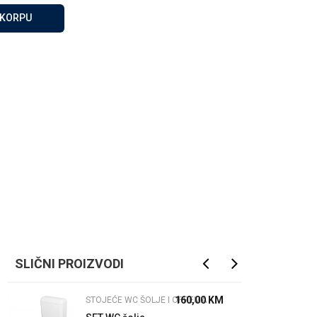
Za više informacija, pomoć
 KORPU
i porudžbine
065 146 845
Radno vrijeme
08 - 16h svaki dan osim
nedelje
Pišite nam
info@gamasbn.net
SLIČNI PROIZVODI
160,00
KM
STOJEĆE WC ŠOLJE I OPREMA