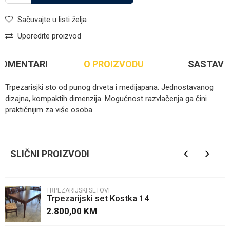
Sačuvajte u listi želja
Uporedite proizvod
KOMENTARI
O PROIZVODU
SASTAV
Trpezarisjki sto od punog drveta i medijapana. Jednostavanog
dizajna, kompaktih dimenzija. Mogućnost razvlačenja ga čini
praktičnijim za više osoba.
Kategorija
Trpezarijski setovi
Ime/Nadimak
Brendovi
Kostka
SLIČNI PROIZVODI
Email
TRPEZARIJSKI SETOVI
Trpezarijski set Kostka 14
Poruka
2.800,00
KM