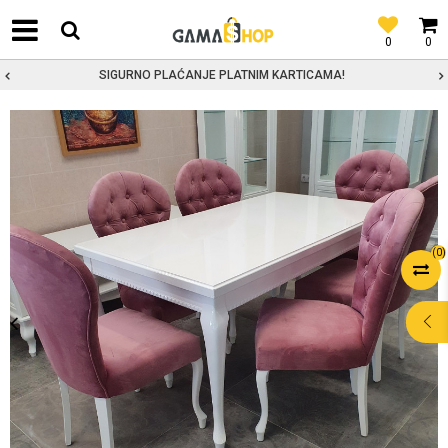
0
0
SIGURNO PLAĆANJE PLATNIM KARTICAMA!
(
0
)
POMOĆ PRI
KUPOVINI