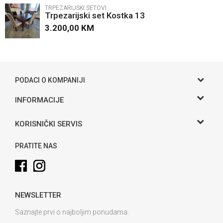
TRPEZARIJSKI SETOVI
Trpezarijski set Kostka 13
3.200,00
KM
POŠALJI
PODACI O KOMPANIJI
Gama S doo
INFORMACIJE
O nama
Adresa
KORISNIČKI SERVIS
Hase bb, Bijeljina
Kontakt
Uslovi korišćenja i prodaje
Telefon:
PRATITE NAS
Politika privatnosti
065 146 845
Kako kupiti
Email:
info@gamasbn.net
Načini plaćanja
NEWSLETTER
Plaćanje karticama
Račun
Unicredit Bank A.D. Banja Luka
Isporuka
Saznajte prvi o najboljim ponudama.
3381902212258898
Zamjena veličine i zamjena artikla za drugi