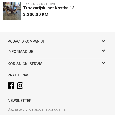
TRPEZARIJSKI SETOVI
Trpezarijski set Kostka 13
3.200,00
KM
POŠALJI
PODACI O KOMPANIJI
Gama S doo
INFORMACIJE
O nama
Adresa
KORISNIČKI SERVIS
Hase bb, Bijeljina
Kontakt
Uslovi korišćenja i prodaje
Telefon:
PRATITE NAS
Politika privatnosti
065 146 845
Kako kupiti
Email:
info@gamasbn.net
Načini plaćanja
NEWSLETTER
Plaćanje karticama
Račun
Unicredit Bank A.D. Banja Luka
Isporuka
Saznajte prvi o najboljim ponudama.
3381902212258898
Zamjena veličine i zamjena artikla za drugi