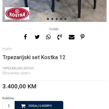
Za više informacija, pomoć
i porudžbine
1
2
3
4
5
6
065 146 845
Podeli
Radno vrijeme
Kostka
08 - 16h svaki dan osim
nedelje
Trpezarijski set Kostka 12
TRPEZARIJSKI SETOVI
Pišite nam
Šifra artikla:
500011
info@gamasbn.net
3.400,00
KM
Količina:
DODAJ U KORPU