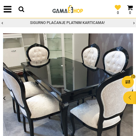
0
0
SIGURNO PLAĆANJE PLATNIM KARTICAMA!
(
0
)
POMOĆ PRI
KUPOVINI