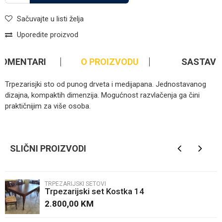
Sačuvajte u listi želja
Uporedite proizvod
KOMENTARI
O PROIZVODU
SASTAV
Trpezarisjki sto od punog drveta i medijapana. Jednostavanog
dizajna, kompaktih dimenzija. Mogućnost razvlačenja ga čini
praktičnijim za više osoba.
Kategorija
Trpezarijski setovi
Ime/Nadimak
Brendovi
Kostka
SLIČNI PROIZVODI
Email
TRPEZARIJSKI SETOVI
Trpezarijski set Kostka 14
Poruka
2.800,00
KM