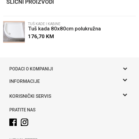
SLIČNI PROIZVODI
Email
TUŠ KADE I KABINE
Tuš kada 80x80cm polukružna
Poruka
176,70
KM
PODACI O KOMPANIJI
POŠALJI
Gama S doo
INFORMACIJE
O nama
Adresa
KORISNIČKI SERVIS
Hase bb, Bijeljina
Kontakt
Uslovi korišćenja i prodaje
Telefon:
PRATITE NAS
Politika privatnosti
065 146 845
Kako kupiti
Email:
info@gamasbn.net
Načini plaćanja