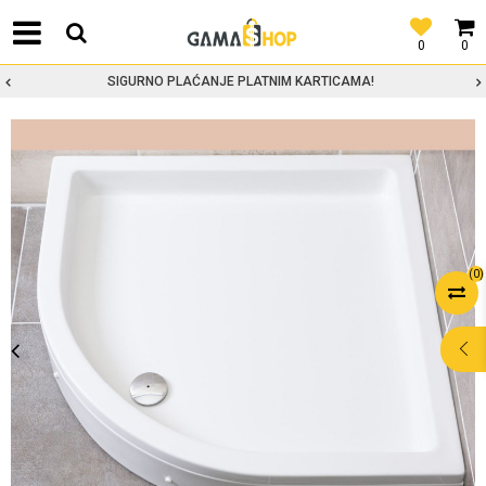
0
0
SIGURNO PLAĆANJE PLATNIM KARTICAMA!
(
0
)
POMOĆ PRI
KUPOVINI