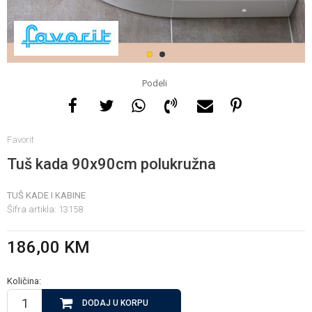
Za više informacija, pomoć
i porudžbine
1
2
065 146 845
Podeli
Radno vrijeme
Favorit
08 - 16h svaki dan osim
nedelje
Tuš kada 90x90cm polukružna
TUŠ KADE I KABINE
Pišite nam
Šifra artikla:
13158
info@gamasbn.net
186,00
KM
Količina:
DODAJ U KORPU