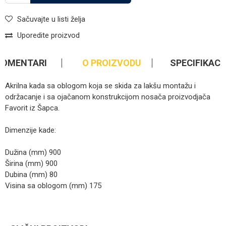
Sačuvajte u listi želja
Uporedite proizvod
KOMENTARI
O PROIZVODU
SPECIFIKACI
Akrilna kada sa oblogom koja se skida za lakšu montažu i
održacanje i sa ojačanom konstrukcijom nosača proizvodjača
Favorit iz Šapca.
Dimenzije kade:
Dužina (mm) 900
Širina (mm) 900
Dubina (mm) 80
Visina sa oblogom (mm) 175
Kategorija
Tuš kade i kabine
Ime/Nadimak
Brendovi
Favorit