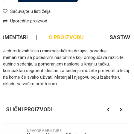
Sačuvajte u listi želja
Uporedite proizvod
KOMENTARI
O PROIZVODU
SASTAV
Jednostavnih linija i minimalističkog dizajna, poseduje
mehanizam sa podesivim naslonima koji omogućava različite
dubine sedenja, a pomeranjem naslona u krajnju tačku,
kompaktan segment idealan za sedenje možete pretvoriti u ležaj
na kome će svako uživati. Materijal i njegovu boju izaberite u
skladu sa vašim prostorom.
Kategorija
Ugaone garniture
Ime/Nadimak
Brendovi
Atlas
SLIČNI PROIZVODI
Email
UGAONE GARNITURE