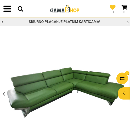
0
0
SIGURNO PLAĆANJE PLATNIM KARTICAMA!
(
0
)
POMOĆ PRI
KUPOVINI