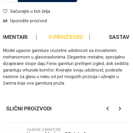
Sačuvajte u listi želja
Uporedite proizvod
KOMENTARI
O PROIZVODU
SASTAV
Model ugaone garniture izuzetne udobnosti sa inovativnim
mehanizmom u glavonaslonima. Elegantne metalne, specijalno
dizajnirane stope daju Fenix garnituri prefinjen izgled, dok sedišta
garantuju vrhunski komfor. Kreirajte svoju udobnost, podesite
naslone za glavu u neku od pet mogućih pozicija i uživajte u
čarima koje ova garnitura pruža.
Kategorija
Ugaone garniture
Ime/Nadimak
Brendovi
Atlas
SLIČNI PROIZVODI
Email
UGAONE GARNITURE