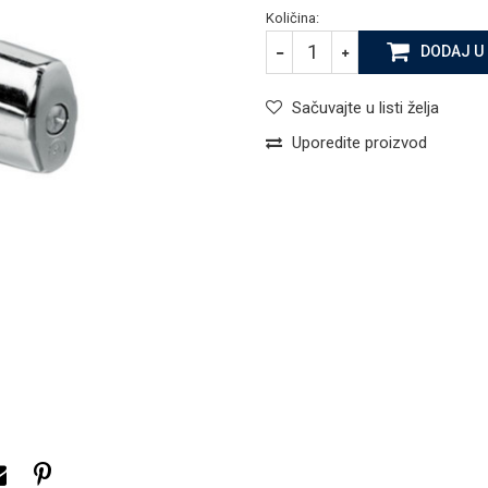
Količina:
DODAJ U
Sačuvajte u listi želja
Uporedite proizvod