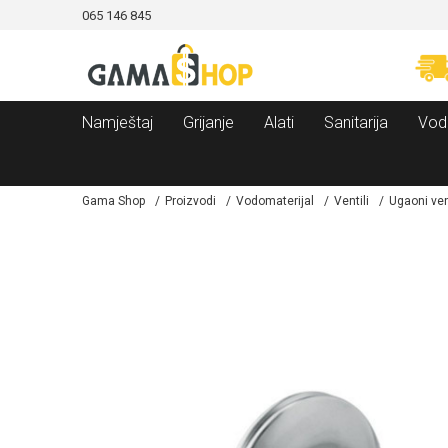
065 146 845
MOGUĆNOST BESPLATNE ISPORUKE!
SIGURN
Namještaj
Grijanje
Alati
Sanitarija
Vod
Gama Shop
Proizvodi
Vodomaterijal
Ventili
Ugaoni vent