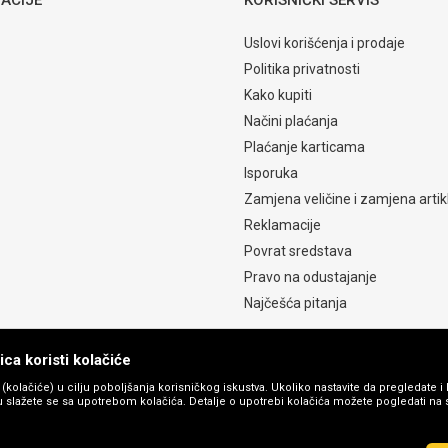
Uslovi korišćenja i prodaje
Politika privatnosti
Kako kupiti
Načini plaćanja
Plaćanje karticama
Isporuka
Zamjena veličine i zamjena artik
Reklamacije
Povrat sredstava
Pravo na odustajanje
Najčešća pitanja
ca koristi kolačiće
s (kolačiće) u cilju poboljšanja korisničkog iskustva. Ukoliko nastavite da pregledate i 
 slažete se sa upotrebom kolačića. Detalje o upotrebi kolačića možete pogledati na st