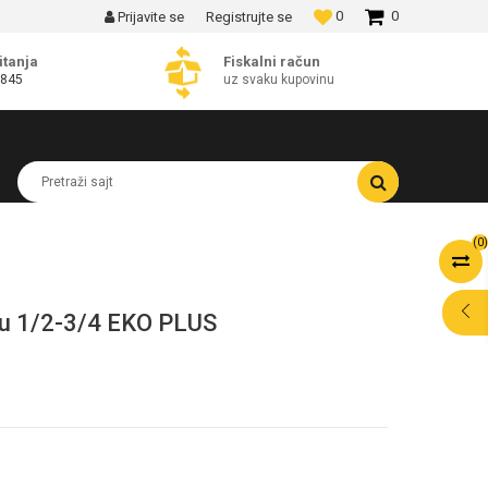
0
0
Prijavite se
Registrujte se
SPLATNE ISPORUKE!
itanja
Fiskalni račun
 845
uz svaku kupovinu
Pretraži sajt
(
0
)
nu 1/2-3/4 EKO PLUS
POMOĆ PRI
KUPOVINI