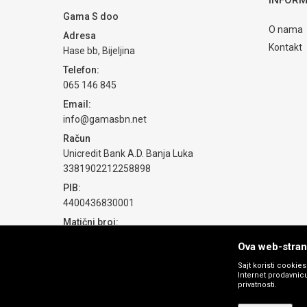
Gama S doo
O nama
Adresa
POŠALJI
Kontakt
Hase bb, Bijeljina
Telefon:
065 146 845
Email:
info@gamasbn.net
Račun
Unicredit Bank A.D. Banja Luka
3381902212258898
PIB:
4400436830001
Matični broj:
1774069
Ova web-strani
Sajt koristi cookie
Internet prodavnicu
privatnosti.