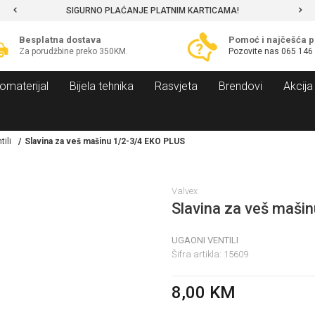
O PLAĆANJE PLATNIM KARTICAMA!
MOGUĆNOST BE
Besplatna dostava
Pomoć i najčešća p
Za porudžbine preko 350KM.
Pozovite nas
065 146
omaterijal
Bijela tehnika
Rasvjeta
Brendovi
Akcija
ili
Slavina za veš mašinu 1/2-3/4 EKO PLUS
Valvex
Slavina za veš maši
UGAONI VENTILI
Šifra artikla:
15609
8,00
KM