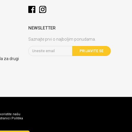
NEWSLETTER
Saznajte prvi o najboljim ponudama.
PRIJAVITE SE
la za drugi
koristite našu
ranici Politika