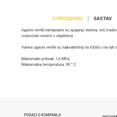
O PROIZVODU
SASTAV
Ugaoni ventili namijenjeni su spajanju slavina, veš mašin
vodovodni sistem u objektima.
Valvex ugaoni ventili su najkvalitetniji na tržištu i na njih
Maksimalni pritisak: 1,0 MPa,
Maksimalna temperatura: 90 ° C
Kategorija
U
Ime/Nadimak
Brendovi
V
Poruka
PODACI O KOMPANIJI
INFORM