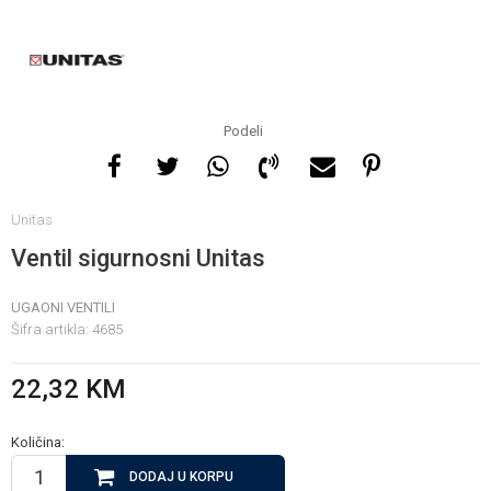
Za više informacija, pomoć
i porudžbine
065 146 845
Podeli
Radno vrijeme
Unitas
08 - 16h svaki dan osim
nedelje
Ventil sigurnosni Unitas
UGAONI VENTILI
Pišite nam
Šifra artikla:
4685
info@gamasbn.net
22,32
KM
Količina:
DODAJ U KORPU