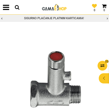
0
0
SIGURNO PLAĆANJE PLATNIM KARTICAMA!
(
0
)
POMOĆ PRI
KUPOVINI