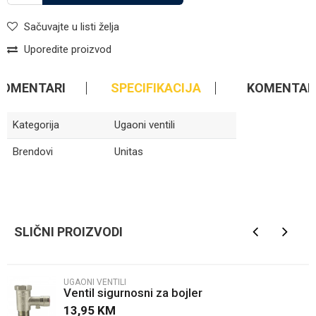
Sačuvajte u listi želja
Uporedite proizvod
KOMENTARI
SPECIFIKACIJA
KOMENTAR
Kategorija
Ugaoni ventili
Brendovi
Unitas
Ime/Nadimak
SLIČNI PROIZVODI
Email
UGAONI VENTILI
Ventil sigurnosni za bojler
Poruka
13,95
KM