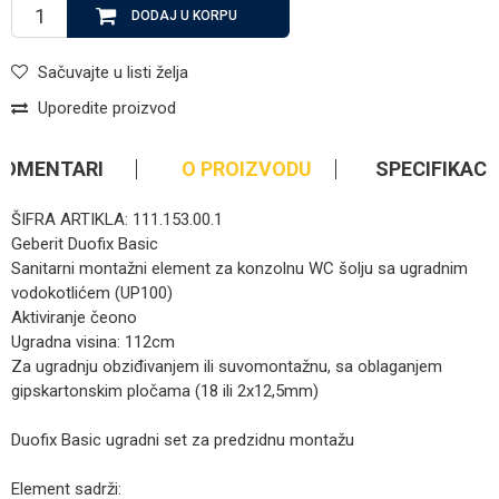
DODAJ U KORPU
Sačuvajte u listi želja
Uporedite proizvod
KOMENTARI
O PROIZVODU
SPECIFIKACI
ŠIFRA ARTIKLA: 111.153.00.1
Geberit Duofix Basic
Sanitarni montažni element za konzolnu WC šolju sa ugradnim
vodokotlićem (UP100)
Aktiviranje čeono
Ugradna visina: 112cm
Za ugradnju obziđivanjem ili suvomontažnu, sa oblaganjem
gipskartonskim pločama (18 ili 2x12,5mm)
Duofix Basic ugradni set za predzidnu montažu
Element sadrži: