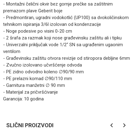
- Montažni čelični okvir bez gornje prečke sa zaštitnim
premazom plave Geberit boje
- Predmontiran, ugradni vodokotlić (UP100) sa dvokoličinskom
tehnikom ispiranja 3/6l izolovan od kondenzacije
- Noge podesive po visini 0-20 cm
- 2 šrafa za razmak koji nose građevinsku zaštitu ali i tipku
- Univerzalni priključak vode 1/2“ SN sa ugrađenim ugaonim
ventilom
- Građevinsku zaštitu otvora revizije od stiropora debljine 6mm
- Zvučno izolovano učvršćenje odvoda
- PE zidno odvodno koleno ∅90/90 mm
- PE prelazni komad ∅90/110 mm
- Garnitura manžetni ∅ 90 mm
- Materijal za pričvršćivanje
Garancija: 10 godina
Kategorija
Ugradbeni vodokotlići
Ime/Nadimak
Brendovi
GEBERIT
SLIČNI PROIZVODI
Email