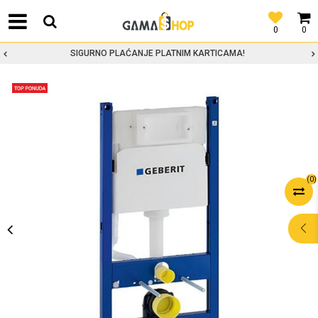
0
0
SIGURNO PLAĆANJE PLATNIM KARTICAMA!
(
0
)
POMOĆ PRI
KUPOVINI