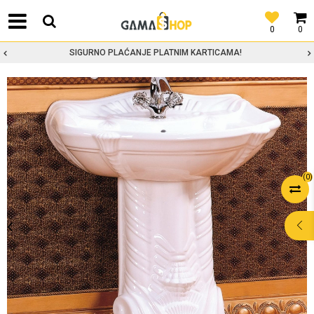
0
0
SIGURNO PLAĆANJE PLATNIM KARTICAMA!
(
0
)
POMOĆ PRI
KUPOVINI