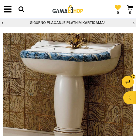
0
0
SIGURNO PLAĆANJE PLATNIM KARTICAMA!
(
0
)
POMOĆ PRI
KUPOVINI