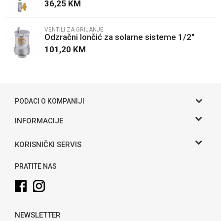
sisteme 3/8"
36,25
KM
VENTILI ZA GRIJANJE
Odzračni lončić za solarne sisteme 1/2"
101,20
KM
POŠALJI
PODACI O KOMPANIJI
Gama S doo
INFORMACIJE
O nama
Adresa
KORISNIČKI SERVIS
Hase bb, Bijeljina
Kontakt
Uslovi korišćenja i prodaje
Telefon:
PRATITE NAS
Politika privatnosti
065 146 845
Kako kupiti
Email:
info@gamasbn.net
Načini plaćanja
NEWSLETTER
Plaćanje karticama
Račun