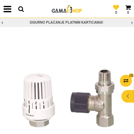
0
0
SIGURNO PLAĆANJE PLATNIM KARTICAMA!
(
0
)
POMOĆ PRI
KUPOVINI