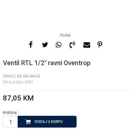
Za više informacija, pomoć
i porudžbine
065 146 845
Podeli
Radno vrijeme
08 - 16h svaki dan osim
Ventil RTL 1/2" ravni Oventrop
nedelje
VENTILI ZA GRIJANJE
Šifra artikla:
3387
Pišite nam
info@gamasbn.net
87,05
KM
Količina:
DODAJ U KORPU