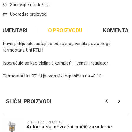
Sačuvajte u listi želja
Uporedite proizvod
KOMENTARI
O PROIZVODU
KOMENTAR
Ravni priključak sastoji se od: ravnog ventila povratnog i
termostata Uni RTLH
Isporučuje se kao cjelina ( komplet) – ventili i regulator.
Termostat Uni RTLH je tvornički ograničen na 40 °C.
Ime/Nadimak
SLIČNI PROIZVODI
Email
VENTILI ZA GRIJANJE
Automatski odzračni lončić za solarne
Poruka